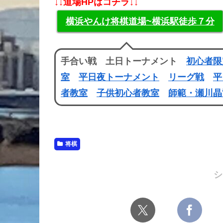
↓↓道場HPはコチラ↓↓
横浜やんけ将棋道場~横浜駅徒歩７分
手合い戦 土日トーナメント
初心者限
室
平日夜トーナメント
リーグ戦
平
者教室
子供初心者教室
師範・瀬川晶
将棋
シ