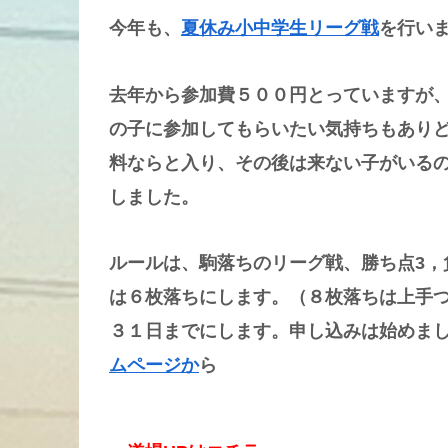
今年も、
夏休み小中学生リーグ戦
を行い
去年から参加費５００円とっていますが
の子に参加してもらいたい気持ちもあり
料ならと入り、その後は来ない子がいる
しました。
ルールは、駒落ちのリーグ戦、勝ち点3，
は６枚落ちにします。（８枚落ちは上手
３１日までにします。申し込みは始めま
ムページか
ら