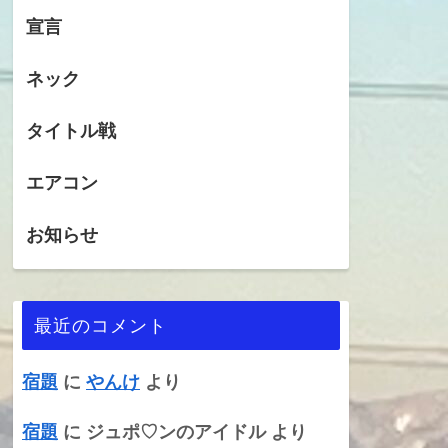
宣言
ネック
タイトル戦
エアコン
お知らせ
最近のコメント
宿題
に
やんけ
より
宿題
に
ジュポ♡ンのアイドル
より