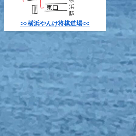
>>横浜やんけ将棋道場<<