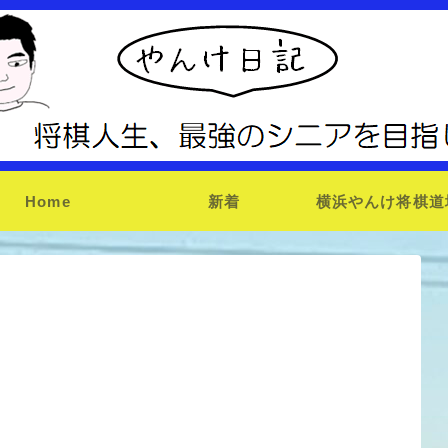
Home
新着
横浜やんけ将棋道