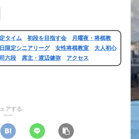
定タイム
初段を目指す会
月曜夜・将棋教
日限定シニアリーグ
女性将棋教室
大人初心
司六段
席主・渡辺健弥
アクセス
ェアする