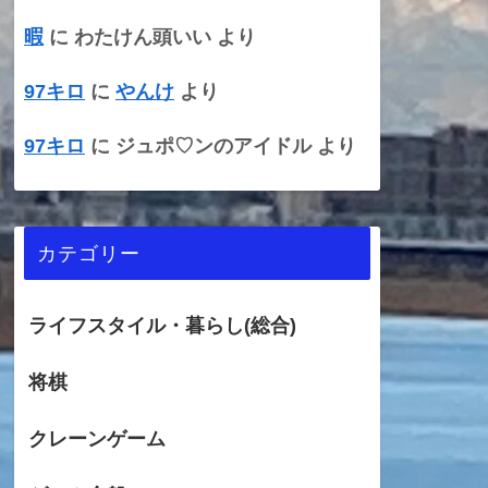
暇
に
わたけん頭いい
より
97キロ
に
やんけ
より
97キロ
に
ジュポ♡ンのアイドル
より
カテゴリー
ライフスタイル・暮らし(総合)
将棋
クレーンゲーム