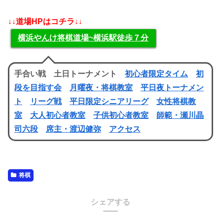
↓↓道場HPはコチラ↓↓
横浜やんけ将棋道場~横浜駅徒歩７分
手合い戦 土日トーナメント
初心者限定タイム
初
段を目指す会
月曜夜・将棋教室
平日夜トーナメン
ト
リーグ戦
平日限定シニアリーグ
女性将棋教
室
大人初心者教室
子供初心者教室
師範・瀬川晶
司六段
席主・渡辺健弥
アクセス
将棋
シェアする