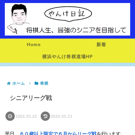
Home
新着
横浜やんけ将棋道場HP
ホーム
将棋
シニアリーグ戦
2026.05.22
2026.05.23
平日、
６０歳以上限定で６月からリーグ戦
を行います。