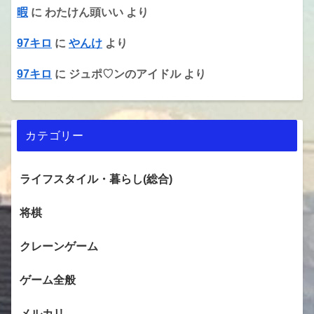
暇
に
わたけん頭いい
より
97キロ
に
やんけ
より
97キロ
に
ジュポ♡ンのアイドル
より
カテゴリー
ライフスタイル・暮らし(総合)
将棋
クレーンゲーム
ゲーム全般
メルカリ