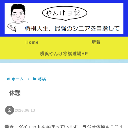
Home
新着
横浜やんけ将棋道場HP
ホーム
将棋
休憩
2026.06.13
最近、ダイエットをさぼっています。ラジオ体操もここ１