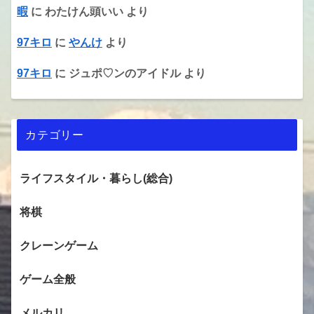
暇
に
わたけん頭いい
より
97キロ
に
やんけ
より
97キロ
に
ジュポ♡ンのアイドル
より
カテゴリー
ライフスタイル・暮らし(総合)
将棋
クレーンゲーム
ゲーム全般
メルカリ