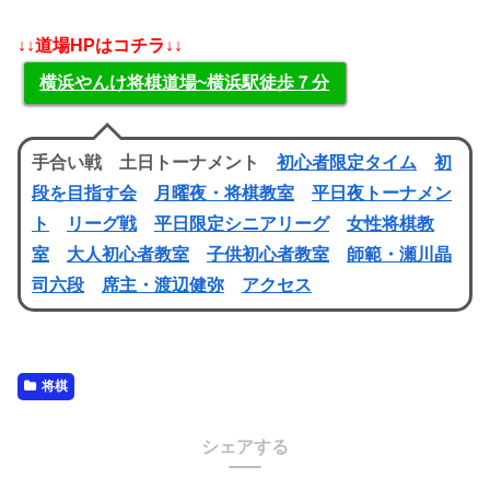
↓↓道場HPはコチラ↓↓
横浜やんけ将棋道場~横浜駅徒歩７分
手合い戦 土日トーナメント
初心者限定タイム
初
段を目指す会
月曜夜・将棋教室
平日夜トーナメン
ト
リーグ戦
平日限定シニアリーグ
女性将棋教
室
大人初心者教室
子供初心者教室
師範・瀬川晶
司六段
席主・渡辺健弥
アクセス
将棋
シェアする