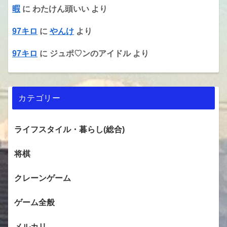
暇
に
わたけん頭いい
より
97キロ
に
やんけ
より
97キロ
に
ジュポ♡ンのアイドル
より
カテゴリー
ライフスタイル・暮らし(総合)
将棋
クレーンゲーム
ゲーム全般
メルカリ