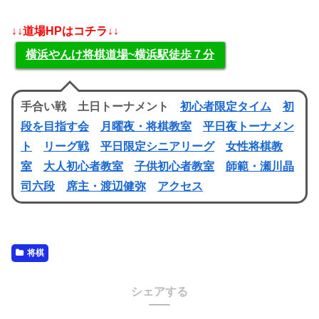
↓↓道場HPはコチラ↓↓
横浜やんけ将棋道場~横浜駅徒歩７分
手合い戦 土日トーナメント
初心者限定タイム
初
段を目指す会
月曜夜・将棋教室
平日夜トーナメン
ト
リーグ戦
平日限定シニアリーグ
女性将棋教
室
大人初心者教室
子供初心者教室
師範・瀬川晶
司六段
席主・渡辺健弥
アクセス
将棋
シェアする