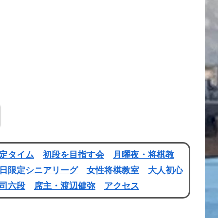
定タイム
初段を目指す会
月曜夜・将棋教
日限定シニアリーグ
女性将棋教室
大人初心
司六段
席主・渡辺健弥
アクセス