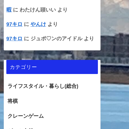
暇
に
わたけん頭いい
より
97キロ
に
やんけ
より
97キロ
に
ジュポ♡ンのアイドル
より
カテゴリー
ライフスタイル・暮らし(総合)
将棋
クレーンゲーム