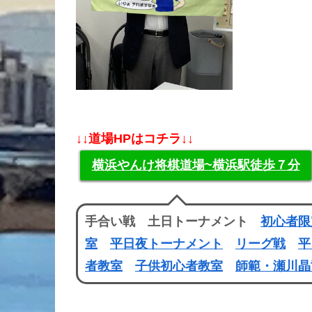
↓↓道場HPはコチラ↓↓
横浜やんけ将棋道場~横浜駅徒歩７分
手合い戦 土日トーナメント
初心者限
室
平日夜トーナメント
リーグ戦
平
者教室
子供初心者教室
師範・瀬川晶