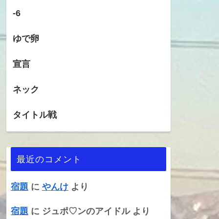
-6
ゆで卵
宣言
ネック
タイトル戦
最近のコメント
宿題
に
やんけ
より
宿題
に
ジュポ♡ンのアイドル
より