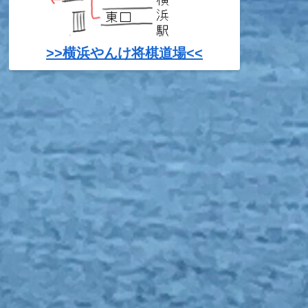
>>横浜やんけ将棋道場<<