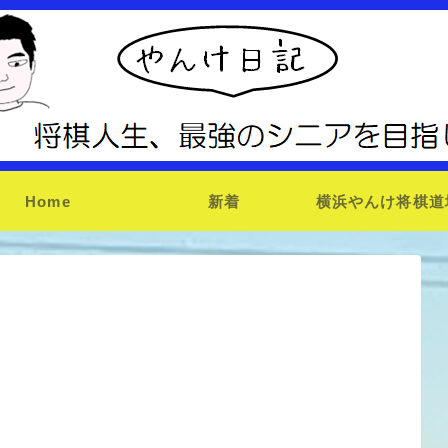
Home
新着
横浜やんけ将棋道