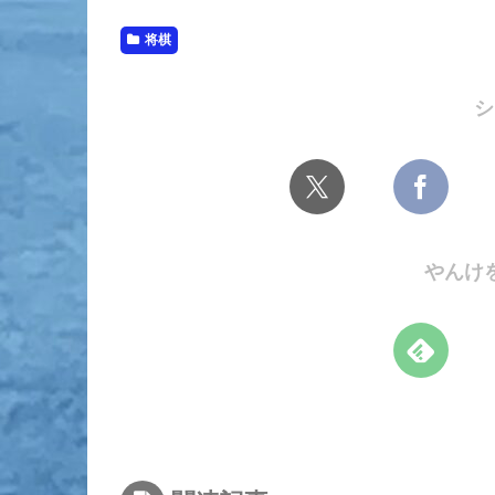
将棋
シ
やんけ