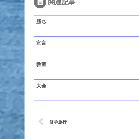
関連記事
勝ち
宣言
教室
大会
修学旅行