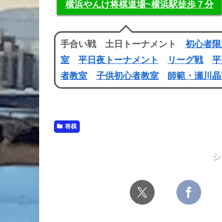
横浜やんけ将棋道場~横浜駅徒歩７分
手合い戦 土日トーナメント
初心者限
室
平日夜トーナメント
リーグ戦
平
者教室
子供初心者教室
師範・瀬川晶
将棋
シ