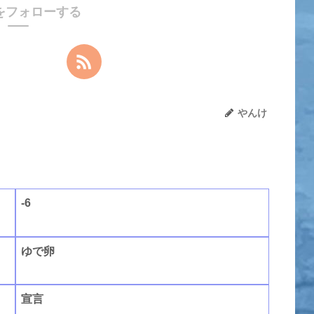
をフォローする
やんけ
-6
ゆで卵
宣言