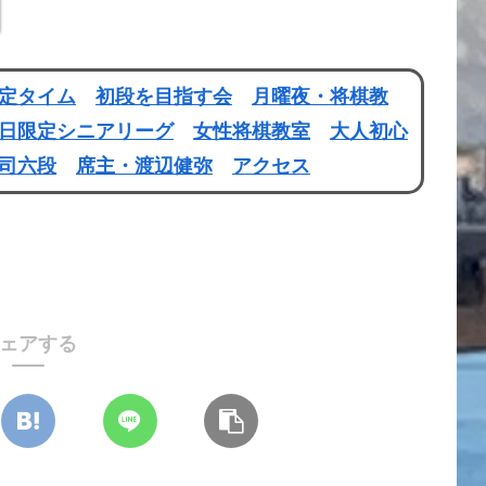
定タイム
初段を目指す会
月曜夜・将棋教
日限定シニアリーグ
女性将棋教室
大人初心
司六段
席主・渡辺健弥
アクセス
ェアする