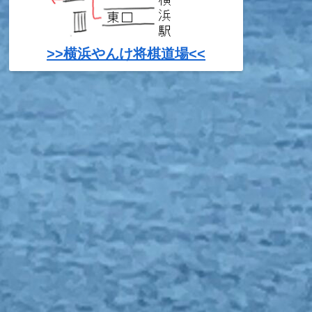
>>横浜やんけ将棋道場<<