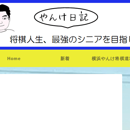
Home
新着
横浜やんけ将棋道