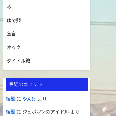
-6
ゆで卵
宣言
ネック
タイトル戦
最近のコメント
宿題
に
やんけ
より
宿題
に
ジュポ♡ンのアイドル
より