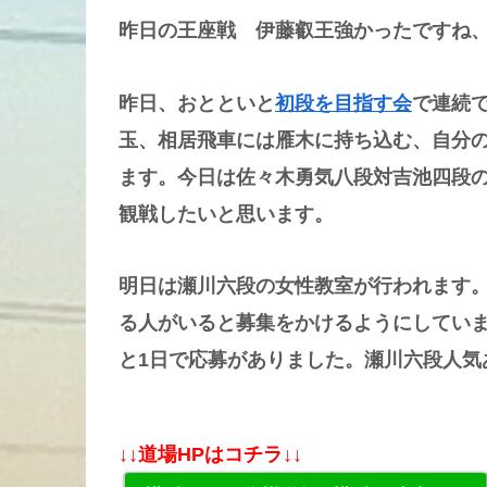
昨日の王座戦 伊藤叡王強かったですね
昨日、おとといと
初段を目指す会
で連続
玉、相居飛車には雁木に持ち込む、自分
ます。今日は佐々木勇気八段対吉池四段
観戦したいと思います。
明日は瀬川六段の女性教室が行われます
る人がいると募集をかけるようにしていま
と1日で応募がありました。瀬川六段人気
↓↓道場HPはコチラ↓↓