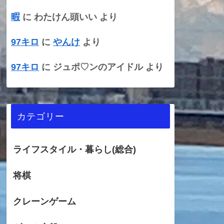
暇
に
わたけん頭いい
より
97キロ
に
やんけ
より
97キロ
に
ジュポ♡ンのアイドル
より
カテゴリー
ライフスタイル・暮らし(総合)
将棋
クレーンゲーム