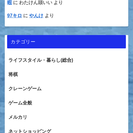
暇
に
わたけん頭いい
より
97キロ
に
やんけ
より
カテゴリー
ライフスタイル・暮らし(総合)
将棋
クレーンゲーム
ゲーム全般
メルカリ
ネットショッピング