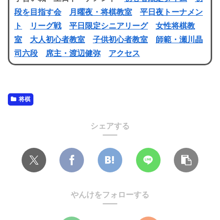
段を目指す会
月曜夜・将棋教室
平日夜トーナメン
ト
リーグ戦
平日限定シニアリーグ
女性将棋教
室
大人初心者教室
子供初心者教室
師範・瀬川晶
司六段
席主・渡辺健弥
アクセス
将棋
シェアする
やんけをフォローする