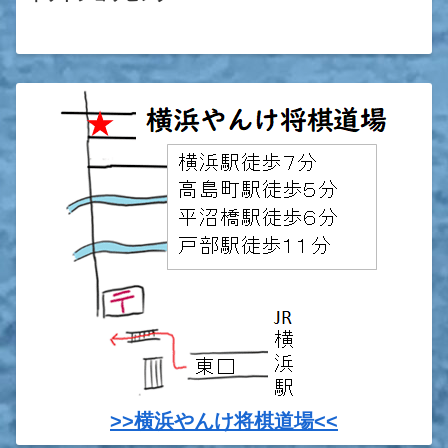
>>横浜やんけ将棋道場<<