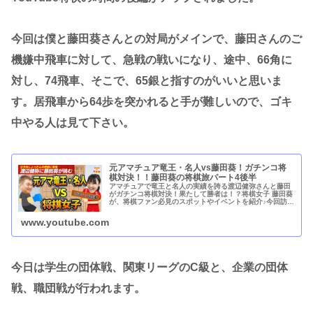
今回は僕と藤田葵さんとの対局がメインで、藤田さんのご
機嫌中飛車に対して、急戦の戦いになり、途中、66角に
対し、74飛車、そこで、65銀と指すのがいいと思いま
す。居飛車から64歩を突かれると手が難しいので、ゴキ
中やる人は見て下さい。
元アマチュア竜王・名人vs藤田葵！ガチンコ将
棋対決！！藤田葵の将棋旅パート4後半
アマチュアで竜王と名人の実績を誇る渡辺健弥さんと藤田
がガチンコ将棋対決！果たして勝者は！？将棋女子 藤田葵
が、将棋ファン必見のスポットやイベントを紹介♪今回訪問
したのは横浜駅徒歩7分の「横浜やんけ将棋道場」さん。
部室のような居心地のよい店内...
www.youtube.com
今日は学生の団体戦、関東リーグのC級と、企業の団体
戦、職団戦が行われます。