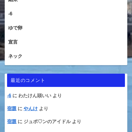
-6
ゆで卵
宣言
ネック
最近のコメント
-6
に
わたけん頭いい
より
宿題
に
やんけ
より
宿題
に
ジュポ♡ンのアイドル
より