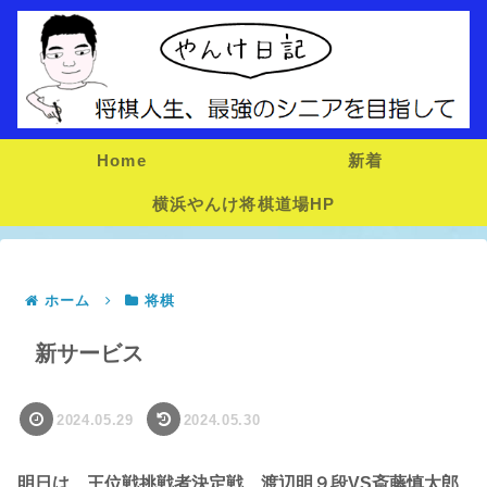
Home
新着
横浜やんけ将棋道場HP
ホーム
将棋
新サービス
2024.05.29
2024.05.30
明日は、王位戦挑戦者決定戦、渡辺明９段VS斎藤慎太郎