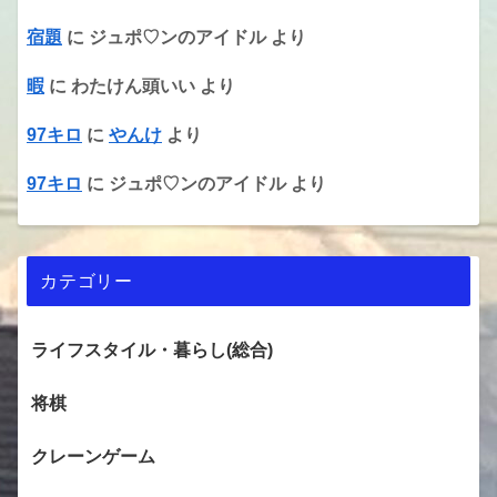
宿題
に
ジュポ♡ンのアイドル
より
暇
に
わたけん頭いい
より
97キロ
に
やんけ
より
97キロ
に
ジュポ♡ンのアイドル
より
カテゴリー
ライフスタイル・暮らし(総合)
将棋
クレーンゲーム