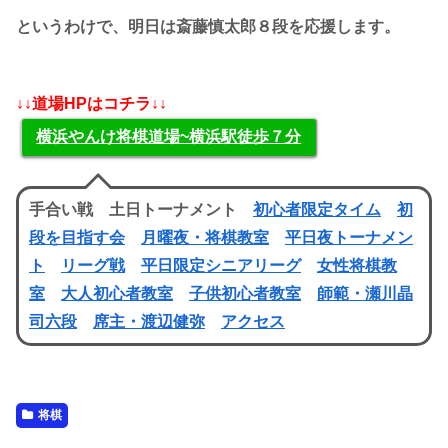
というわけで、明日は斎藤慎太郎８段を応援します。
↓↓道場HPはコチラ↓↓
横浜やんけ将棋道場~横浜駅徒歩７分
手合い戦 土日トーナメント
初心者限定タイム
初
段を目指す会
月曜夜・将棋教室
平日夜トーナメン
ト
リーグ戦
平日限定シニアリーグ
女性将棋教
室
大人初心者教室
子供初心者教室
師範・瀬川晶
司六段
席主・渡辺健弥
アクセス
将棋