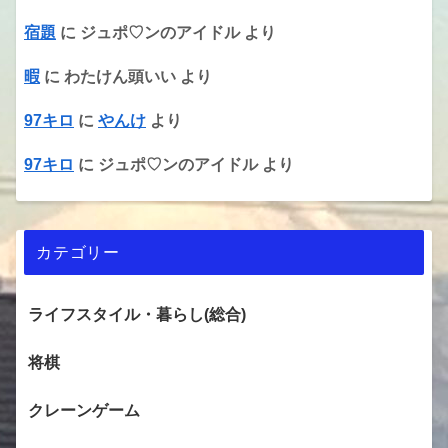
宿題
に
ジュポ♡ンのアイドル
より
暇
に
わたけん頭いい
より
97キロ
に
やんけ
より
97キロ
に
ジュポ♡ンのアイドル
より
カテゴリー
ライフスタイル・暮らし(総合)
将棋
クレーンゲーム