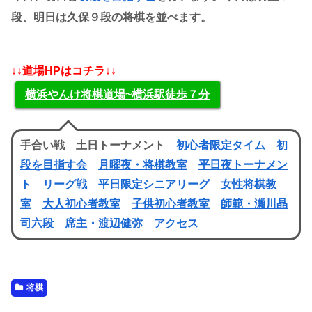
段、明日は久保９段の将棋を並べます。
↓↓道場HPはコチラ↓↓
横浜やんけ将棋道場~横浜駅徒歩７分
手合い戦 土日トーナメント
初心者限定タイム
初
段を目指す会
月曜夜・将棋教室
平日夜トーナメン
ト
リーグ戦
平日限定シニアリーグ
女性将棋教
室
大人初心者教室
子供初心者教室
師範・瀬川晶
司六段
席主・渡辺健弥
アクセス
将棋