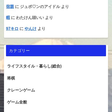
宿題
に
ジュポ♡ンのアイドル
より
暇
に
わたけん頭いい
より
97キロ
に
やんけ
より
カテゴリー
ライフスタイル・暮らし(総合)
将棋
クレーンゲーム
ゲーム全般