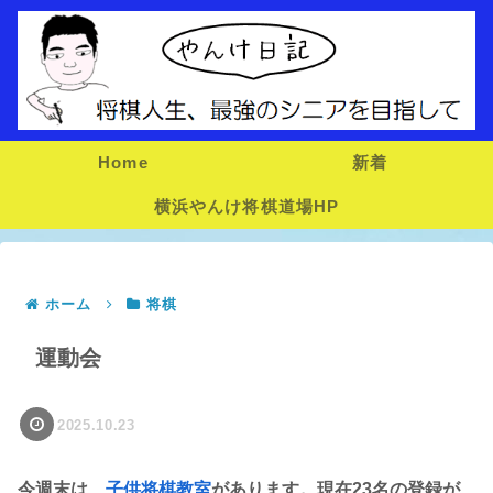
Home
新着
横浜やんけ将棋道場HP
ホーム
将棋
運動会
2025.10.23
今週末は、
子供将棋教室
があります。現在23名の登録が