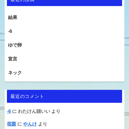
結果
-6
ゆで卵
宣言
ネック
最近のコメント
-6
に
わたけん頭いい
より
宿題
に
やんけ
より