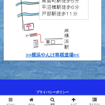
>>横浜やんけ将棋道場<<
プライバシーポリシー
© 2023 やんけ日記～将棋人生、最強のシニアを目指して.
メニュー
ホーム
検索
トップ
サイドバー