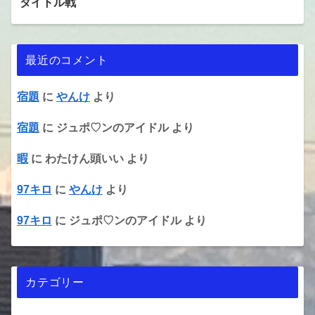
タイトル戦
最近のコメント
宿題
に
やんけ
より
宿題
に
ジュポ♡ンのアイドル
より
暇
に
わたけん頭いい
より
97キロ
に
やんけ
より
97キロ
に
ジュポ♡ンのアイドル
より
カテゴリー