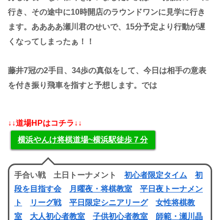
行き、その途中に10時開店のラウンドワンに見学に行き
ます。ああああ瀬川君のせいで、15分予定より行動が遅
くなってしまったぁ！！
藤井7冠の2手目、34歩の真似をして、今日は相手の意表
を付き振り飛車を指すと予想します。では
↓↓道場HPはコチラ↓↓
横浜やんけ将棋道場~横浜駅徒歩７分
手合い戦 土日トーナメント
初心者限定タイム
初
段を目指す会
月曜夜・将棋教室
平日夜トーナメン
ト
リーグ戦
平日限定シニアリーグ
女性将棋教
室
大人初心者教室
子供初心者教室
師範・瀬川晶