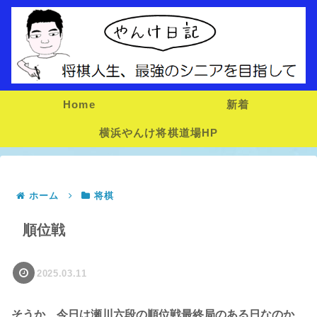
Home
新着
横浜やんけ将棋道場HP
ホーム
将棋
順位戦
2025.03.11
そうか、今日は瀬川六段の順位戦最終局のある日なのか、