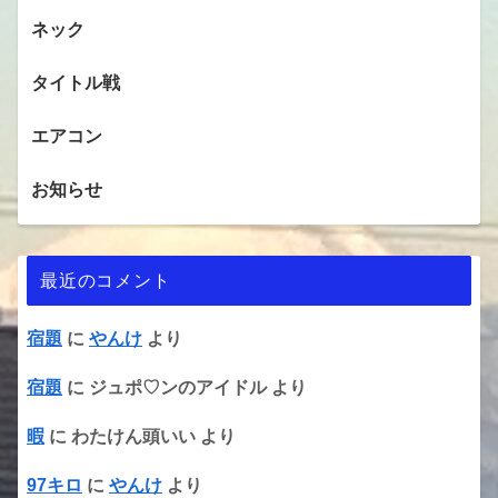
ネック
タイトル戦
エアコン
お知らせ
最近のコメント
宿題
に
やんけ
より
宿題
に
ジュポ♡ンのアイドル
より
暇
に
わたけん頭いい
より
97キロ
に
やんけ
より