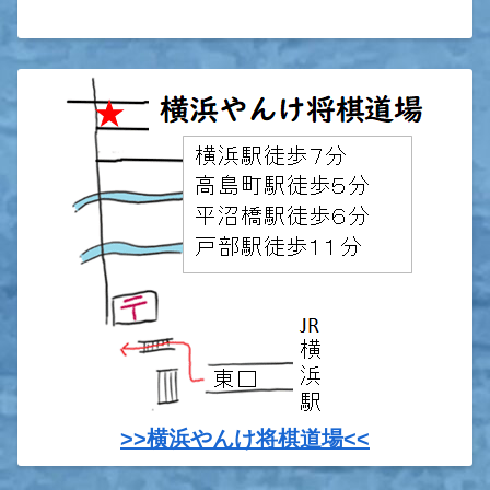
>>横浜やんけ将棋道場<<