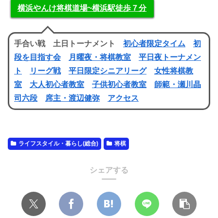
横浜やんけ将棋道場~横浜駅徒歩７分
手合い戦 土日トーナメント
初心者限定タイム
初
段を目指す会
月曜夜・将棋教室
平日夜トーナメン
ト
リーグ戦
平日限定シニアリーグ
女性将棋教
室
大人初心者教室
子供初心者教室
師範・瀬川晶
司六段
席主・渡辺健弥
アクセス
ライフスタイル・暮らし(総合)
将棋
シェアする