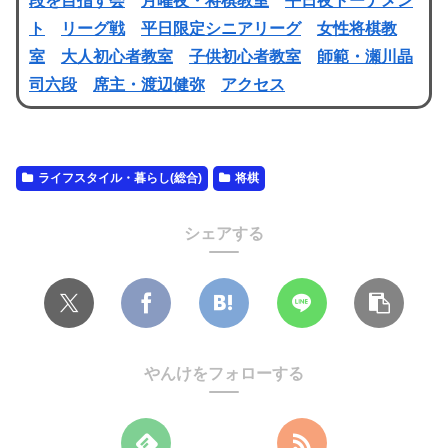
段を目指す会
月曜夜・将棋教室
平日夜トーナメン
ト
リーグ戦
平日限定シニアリーグ
女性将棋教
室
大人初心者教室
子供初心者教室
師範・瀬川晶
司六段
席主・渡辺健弥
アクセス
ライフスタイル・暮らし(総合)
将棋
シェアする
やんけをフォローする