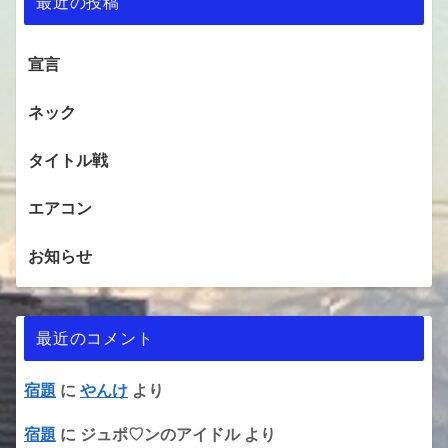
最近の投稿
宣言
ネック
タイトル戦
エアコン
お知らせ
最近のコメント
宿題
に
やんけ
より
宿題
に
ジュポ♡ンのアイドル
より