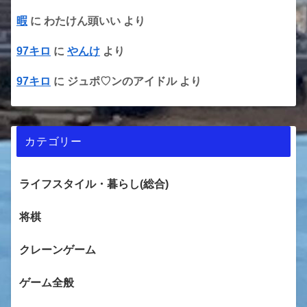
暇
に
わたけん頭いい
より
97キロ
に
やんけ
より
97キロ
に
ジュポ♡ンのアイドル
より
カテゴリー
ライフスタイル・暮らし(総合)
将棋
クレーンゲーム
ゲーム全般