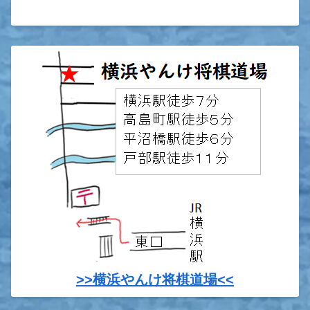
>>横浜やんけ将棋道場<<