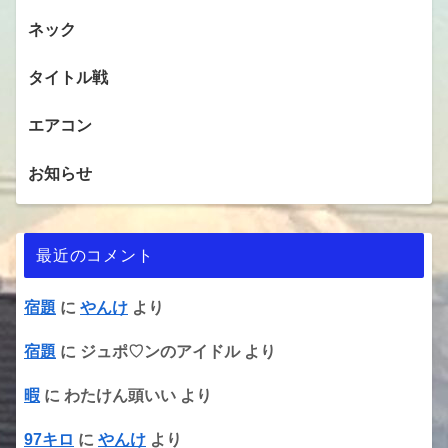
ネック
タイトル戦
エアコン
お知らせ
最近のコメント
宿題
に
やんけ
より
宿題
に
ジュポ♡ンのアイドル
より
暇
に
わたけん頭いい
より
97キロ
に
やんけ
より