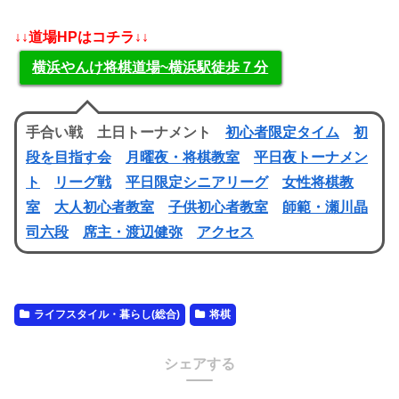
↓↓道場HPはコチラ↓↓
横浜やんけ将棋道場~横浜駅徒歩７分
手合い戦 土日トーナメント
初心者限定タイム
初
段を目指す会
月曜夜・将棋教室
平日夜トーナメン
ト
リーグ戦
平日限定シニアリーグ
女性将棋教
室
大人初心者教室
子供初心者教室
師範・瀬川晶
司六段
席主・渡辺健弥
アクセス
ライフスタイル・暮らし(総合)
将棋
シェアする