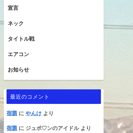
宣言
ネック
タイトル戦
エアコン
お知らせ
最近のコメント
宿題
に
やんけ
より
宿題
に
ジュポ♡ンのアイドル
より