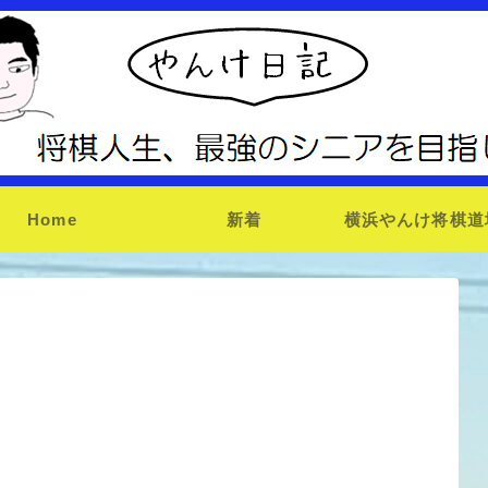
Home
新着
横浜やんけ将棋道