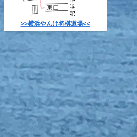
>>横浜やんけ将棋道場<<