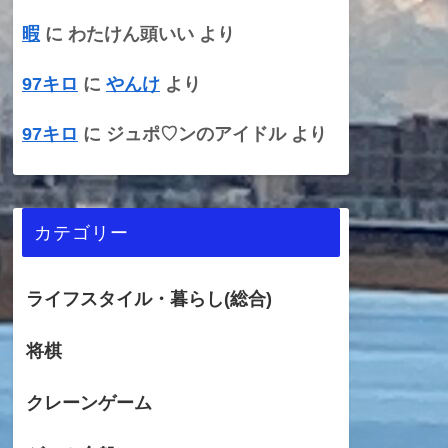
暇
に
わたけん頭いい
より
97キロ
に
やんけ
より
97キロ
に
ジュポ♡ンのアイドル
より
カテゴリー
ライフスタイル・暮らし(総合)
将棋
クレーンゲーム