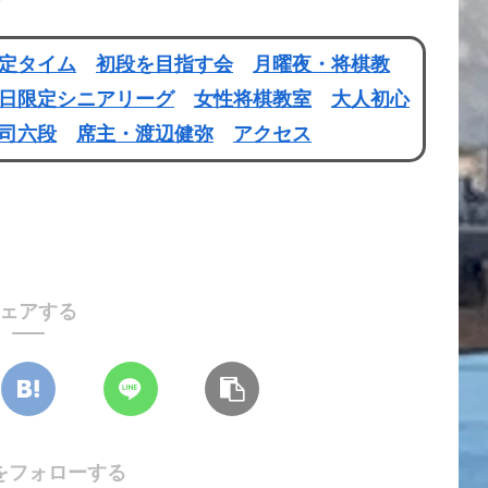
定タイム
初段を目指す会
月曜夜・将棋教
日限定シニアリーグ
女性将棋教室
大人初心
司六段
席主・渡辺健弥
アクセス
ェアする
をフォローする