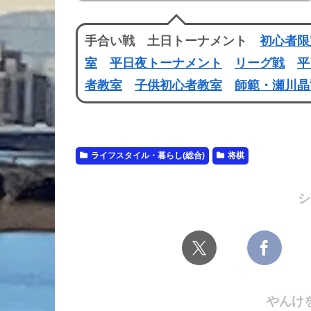
手合い戦 土日トーナメント
初心者限
室
平日夜トーナメント
リーグ戦
平
者教室
子供初心者教室
師範・瀬川晶
ライフスタイル・暮らし(総合)
将棋
シ
やんけ