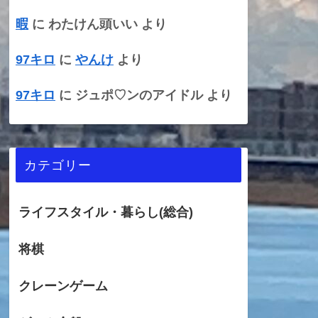
暇
に
わたけん頭いい
より
97キロ
に
やんけ
より
97キロ
に
ジュポ♡ンのアイドル
より
カテゴリー
ライフスタイル・暮らし(総合)
将棋
クレーンゲーム