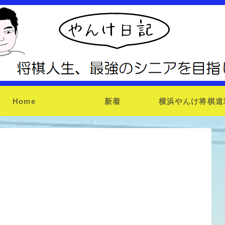
Home
新着
横浜やんけ将棋道