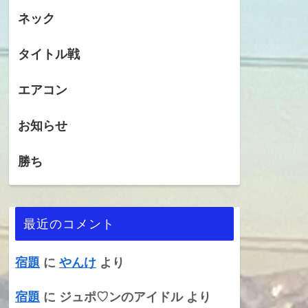
ネック
タイトル戦
エアコン
お知らせ
勝ち
最近のコメント
宿題
に
やんけ
より
宿題
に
ジュポ♡ンのアイドル
より