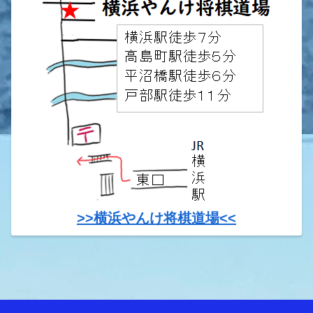
>>横浜やんけ将棋道場<<