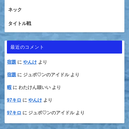
ネック
タイトル戦
最近のコメント
宿題
に
やんけ
より
宿題
に
ジュポ♡ンのアイドル
より
暇
に
わたけん頭いい
より
97キロ
に
やんけ
より
97キロ
に
ジュポ♡ンのアイドル
より