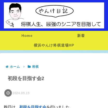
Home
新着
横浜やんけ将棋道場HP
ホーム
将棋
初段を目指す会2
2024.09.19
昨日は、
初段を目指す会
を行いました。