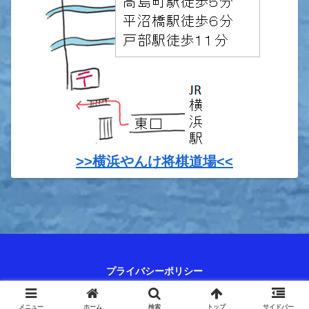
>>横浜やんけ将棋道場<<
プライバシーポリシー
© 2023 やんけ日記～将棋人生、最強のシニアを目指して.
メニュー
ホーム
検索
トップ
サイドバー