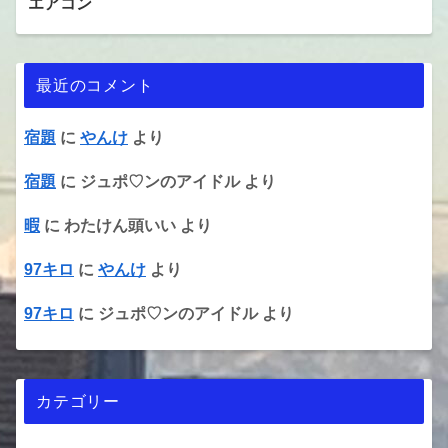
エアコン
最近のコメント
宿題
に
やんけ
より
宿題
に
ジュポ♡ンのアイドル
より
暇
に
わたけん頭いい
より
97キロ
に
やんけ
より
97キロ
に
ジュポ♡ンのアイドル
より
カテゴリー