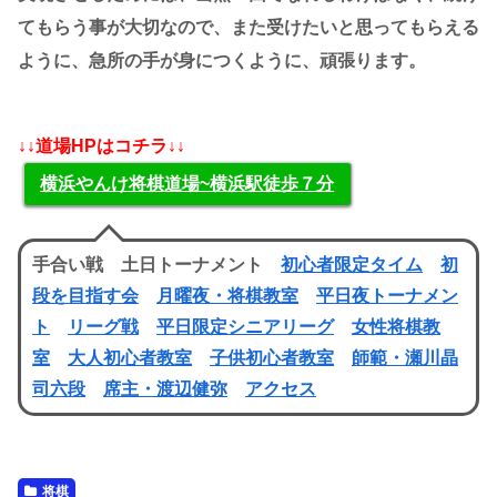
てもらう事が大切なので、また受けたいと思ってもらえる
ように、急所の手が身につくように、頑張ります。
↓↓道場HPはコチラ↓↓
横浜やんけ将棋道場~横浜駅徒歩７分
手合い戦 土日トーナメント
初心者限定タイム
初
段を目指す会
月曜夜・将棋教室
平日夜トーナメン
ト
リーグ戦
平日限定シニアリーグ
女性将棋教
室
大人初心者教室
子供初心者教室
師範・瀬川晶
司六段
席主・渡辺健弥
アクセス
将棋