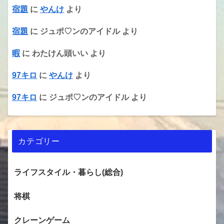
宿題
に
やんけ
より
宿題
に
ジュポ♡ンのアイドル
より
暇
に
わたけん頭いい
より
97キロ
に
やんけ
より
97キロ
に
ジュポ♡ンのアイドル
より
カテゴリー
ライフスタイル・暮らし(総合)
将棋
クレーンゲーム