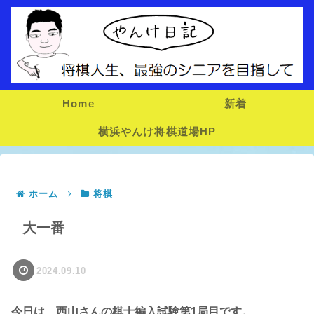
Home
新着
横浜やんけ将棋道場HP
ホーム
将棋
大一番
2024.09.10
今日は、西山さんの棋士編入試験第1局目です。