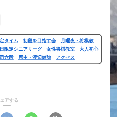
定タイム
初段を目指す会
月曜夜・将棋教
日限定シニアリーグ
女性将棋教室
大人初心
司六段
席主・渡辺健弥
アクセス
ェアする