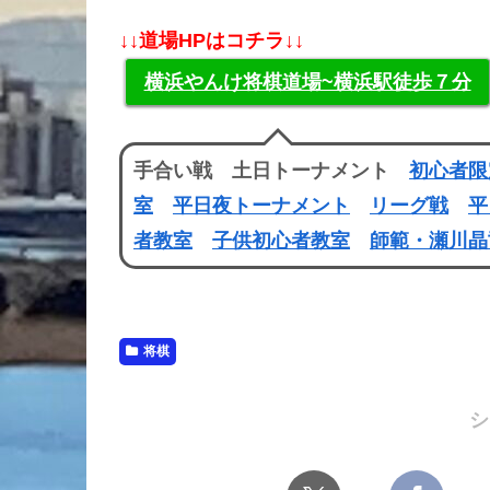
↓↓道場HPはコチラ↓↓
横浜やんけ将棋道場~横浜駅徒歩７分
手合い戦 土日トーナメント
初心者限
室
平日夜トーナメント
リーグ戦
平
者教室
子供初心者教室
師範・瀬川晶
将棋
シ