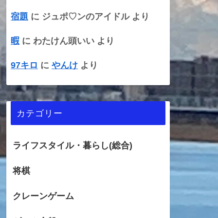
宿題
に
ジュポ♡ンのアイドル
より
暇
に
わたけん頭いい
より
97キロ
に
やんけ
より
カテゴリー
ライフスタイル・暮らし(総合)
将棋
クレーンゲーム