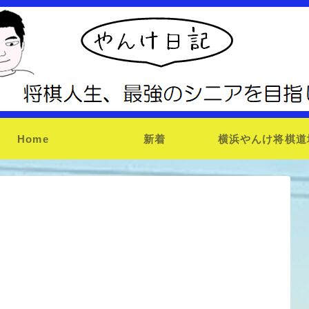
Home
新着
横浜やんけ将棋道