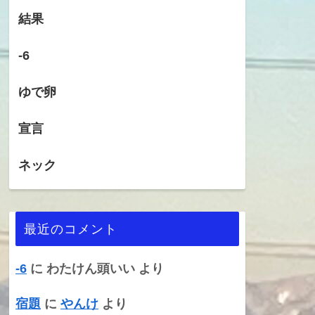
結果
-6
ゆで卵
宣言
ネック
最近のコメント
-6
に
わたけん頭いい
より
宿題
に
やんけ
より