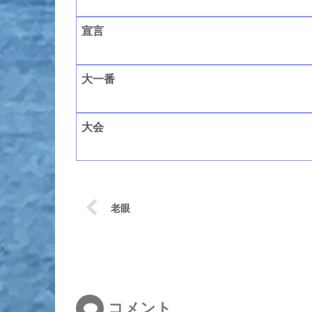
宣言
大一番
大会
老眼
コメント