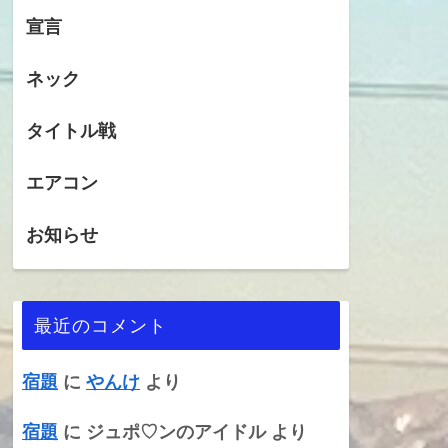
宣言
ネック
タイトル戦
エアコン
お知らせ
最近のコメント
宿題
に
やんけ
より
宿題
に
ジュポ♡ンのアイドル
より