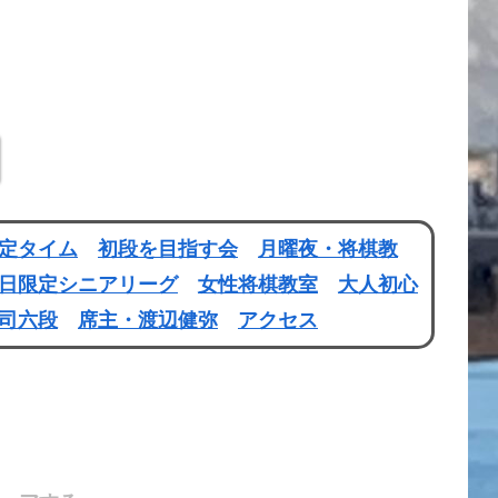
定タイム
初段を目指す会
月曜夜・将棋教
日限定シニアリーグ
女性将棋教室
大人初心
司六段
席主・渡辺健弥
アクセス