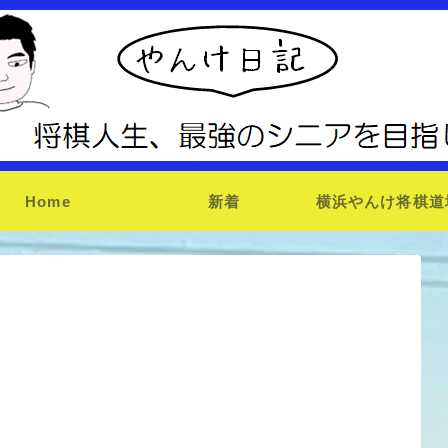
Home
新着
横浜やんけ将棋道