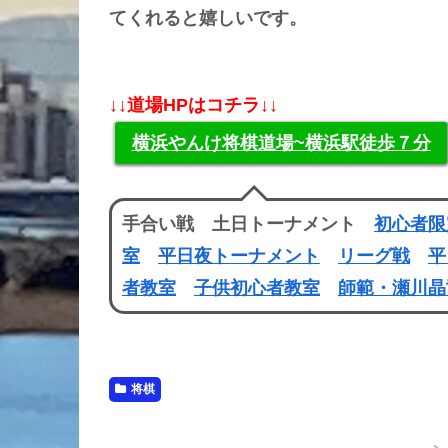
てくれると嬉しいです。
↓↓道場HPはコチラ↓↓
横浜やんけ将棋道場~横浜駅徒歩７分
手合い戦 土日トーナメント
初心者限
室
平日夜トーナメント
リーグ戦
平
者教室
子供初心者教室
師範・瀬川晶
将棋