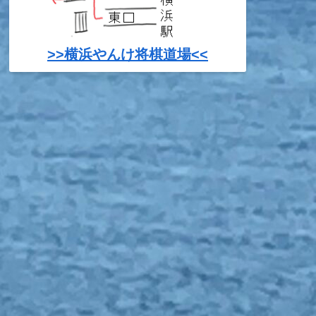
>>横浜やんけ将棋道場<<