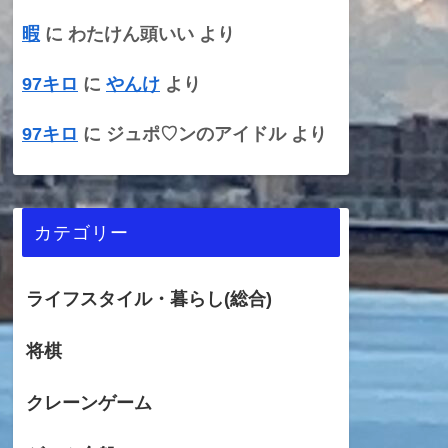
暇
に
わたけん頭いい
より
97キロ
に
やんけ
より
97キロ
に
ジュポ♡ンのアイドル
より
カテゴリー
ライフスタイル・暮らし(総合)
将棋
クレーンゲーム