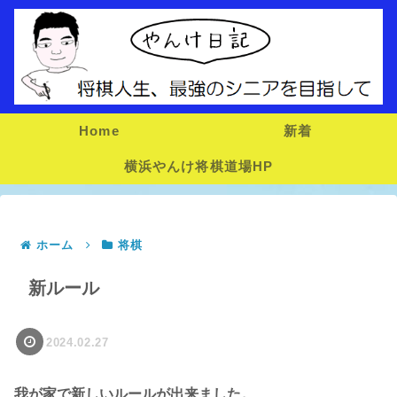
Home
新着
横浜やんけ将棋道場HP
ホーム
将棋
新ルール
2024.02.27
我が家で新しいルールが出来ました。