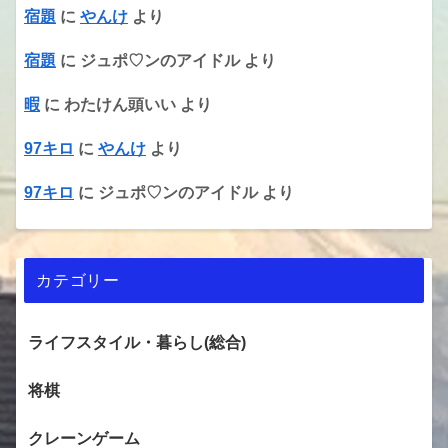
宿題
に
やんけ
より
宿題
に
ジュポ♡ンのアイドル
より
暇
に
わたけん頭いい
より
97キロ
に
やんけ
より
97キロ
に
ジュポ♡ンのアイドル
より
カテゴリー
ライフスタイル・暮らし(総合)
将棋
クレーンゲーム