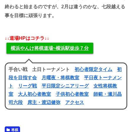
終わると始まるのですが、2月は違うのかな、七段越える
事を目標に頑張ります。
↓↓道場HPはコチラ↓↓
横浜やんけ将棋道場~横浜駅徒歩７分
手合い戦 土日トーナメント
初心者限定タイム
初
段を目指す会
月曜夜・将棋教室
平日夜トーナメン
ト
リーグ戦
平日限定シニアリーグ
女性将棋教
室
大人初心者教室
子供初心者教室
師範・瀬川晶
司六段
席主・渡辺健弥
アクセス
将棋