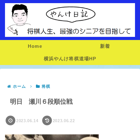
Home
新着
横浜やんけ将棋道場HP
ホーム
将棋
明日 瀬川６段順位戦
2023.06.14
2023.06.22