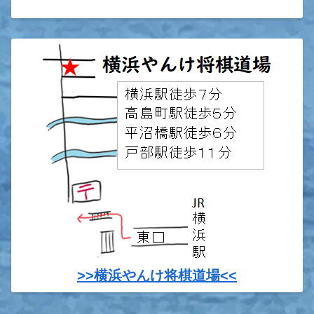
>>横浜やんけ将棋道場<<