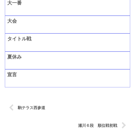
大一番
大会
タイトル戦
夏休み
宣言
駒テラス西参道
瀬川６段 順位戦初戦