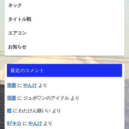
ネック
タイトル戦
エアコン
お知らせ
最近のコメント
宿題
に
やんけ
より
宿題
に
ジュポ♡ンのアイドル
より
暇
に
わたけん頭いい
より
97キロ
に
やんけ
より