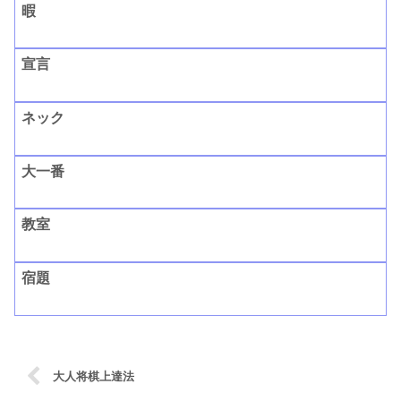
暇
宣言
ネック
大一番
教室
宿題
大人将棋上達法