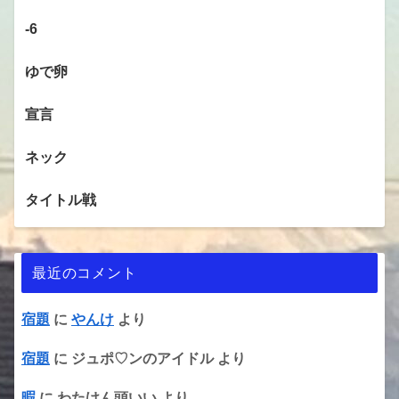
-6
ゆで卵
宣言
ネック
タイトル戦
最近のコメント
宿題
に
やんけ
より
宿題
に
ジュポ♡ンのアイドル
より
暇
に
わたけん頭いい
より