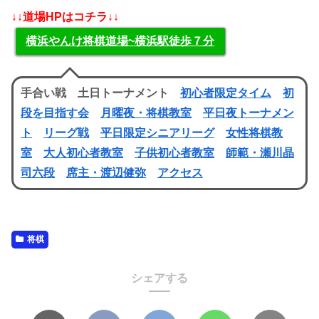
↓↓道場HPはコチラ↓↓
横浜やんけ将棋道場~横浜駅徒歩７分
手合い戦 土日トーナメント
初心者限定タイム
初
段を目指す会
月曜夜・将棋教室
平日夜トーナメン
ト
リーグ戦
平日限定シニアリーグ
女性将棋教
室
大人初心者教室
子供初心者教室
師範・瀬川晶
司六段
席主・渡辺健弥
アクセス
将棋
シェアする