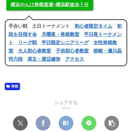
横浜やんけ将棋道場~横浜駅徒歩７分
手合い戦 土日トーナメント
初心者限定タイム
初
段を目指す会
月曜夜・将棋教室
平日夜トーナメン
ト
リーグ戦
平日限定シニアリーグ
女性将棋教
室
大人初心者教室
子供初心者教室
師範・瀬川晶
司六段
席主・渡辺健弥
アクセス
将棋
シェアする