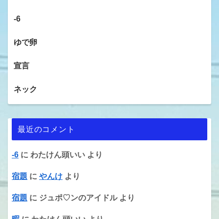
-6
ゆで卵
宣言
ネック
最近のコメント
-6
に
わたけん頭いい
より
宿題
に
やんけ
より
宿題
に
ジュポ♡ンのアイドル
より