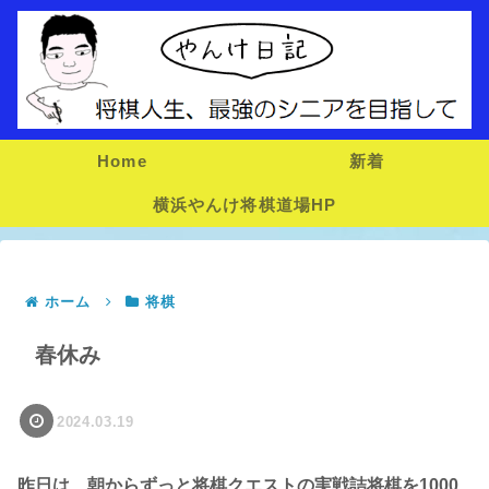
Home
新着
横浜やんけ将棋道場HP
ホーム
将棋
春休み
2024.03.19
昨日は、朝からずっと将棋クエストの実戦詰将棋を1000