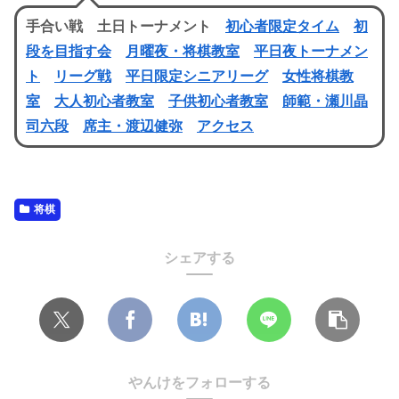
手合い戦 土日トーナメント
初心者限定タイム
初
段を目指す会
月曜夜・将棋教室
平日夜トーナメン
ト
リーグ戦
平日限定シニアリーグ
女性将棋教
室
大人初心者教室
子供初心者教室
師範・瀬川晶
司六段
席主・渡辺健弥
アクセス
将棋
シェアする
やんけをフォローする