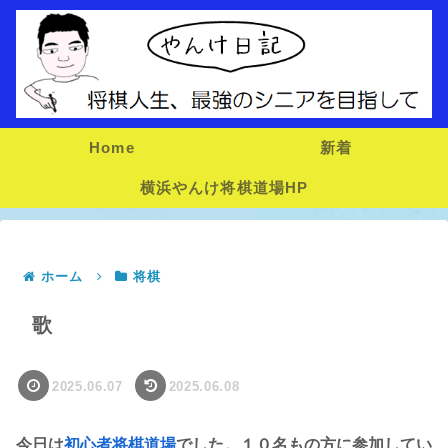
Home
新着
横浜やんけ将棋道場HP
ホーム
将棋
歌
2025.06.07
2025.06.08
今日は
初心者将棋道場
でした。１０名もの方に参加してい