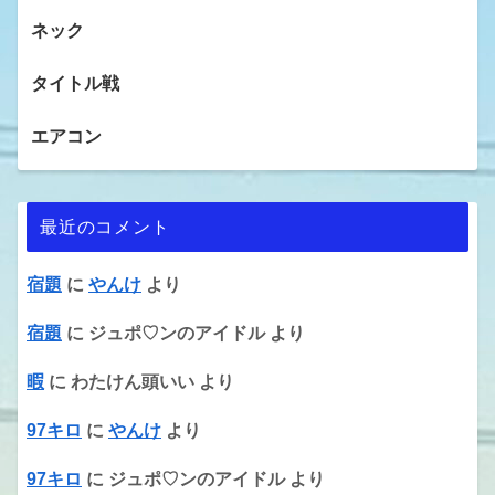
ネック
タイトル戦
エアコン
最近のコメント
宿題
に
やんけ
より
宿題
に
ジュポ♡ンのアイドル
より
暇
に
わたけん頭いい
より
97キロ
に
やんけ
より
97キロ
に
ジュポ♡ンのアイドル
より