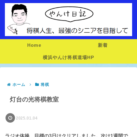
Home
新着
横浜やんけ将棋道場HP
ホーム
将棋
灯台の光将棋教室
2025.01.04
ラジオ体操、目標の3日はクリアしました。次は1週間で