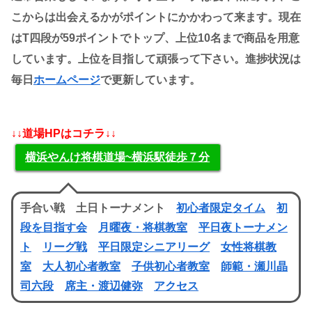
こからは出会えるかがポイントにかかわって来ます。現在
はT四段が59ポイントでトップ、上位10名まで商品を用意
しています。上位を目指して頑張って下さい。進捗状況は
毎日
ホームページ
で更新しています。
↓↓道場HPはコチラ↓↓
横浜やんけ将棋道場~横浜駅徒歩７分
手合い戦 土日トーナメント
初心者限定タイム
初
段を目指す会
月曜夜・将棋教室
平日夜トーナメン
ト
リーグ戦
平日限定シニアリーグ
女性将棋教
室
大人初心者教室
子供初心者教室
師範・瀬川晶
司六段
席主・渡辺健弥
アクセス