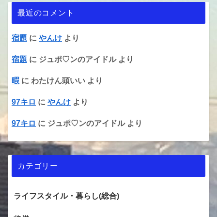
最近のコメント
宿題
に
やんけ
より
宿題
に
ジュポ♡ンのアイドル
より
暇
に
わたけん頭いい
より
97キロ
に
やんけ
より
97キロ
に
ジュポ♡ンのアイドル
より
カテゴリー
ライフスタイル・暮らし(総合)