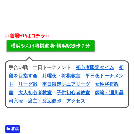
↓↓道場HPはコチラ↓↓
横浜やんけ将棋道場~横浜駅徒歩７分
手合い戦 土日トーナメント
初心者限定タイム
初
段を目指す会
月曜夜・将棋教室
平日夜トーナメン
ト
リーグ戦
平日限定シニアリーグ
女性将棋教
室
大人初心者教室
子供初心者教室
師範・瀬川晶
司六段
席主・渡辺健弥
アクセス
将棋