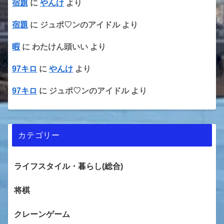
宿題
に
やんけ
より
宿題
に
ジュポ♡ンのアイドル
より
暇
に
わたけん頭いい
より
97キロ
に
やんけ
より
97キロ
に
ジュポ♡ンのアイドル
より
カテゴリー
ライフスタイル・暮らし(総合)
将棋
クレーンゲーム