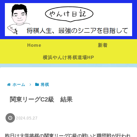
Home
新着
横浜やんけ将棋道場HP
ホーム
将棋
関東リーグC2級 結果
2024.05.27
昨日は大学将棋の関東リーグC級の戦いと職団戦が行われ