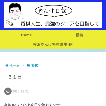
Home
新着
横浜やんけ将棋道場HP
ホーム
将棋
３１日
2025.12.31
今年もいよいよ今日で終わりです。