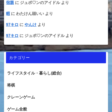
宿題
に
ジュポ♡ンのアイドル
より
暇
に
わたけん頭いい
より
97キロ
に
やんけ
より
97キロ
に
ジュポ♡ンのアイドル
より
カテゴリー
ライフスタイル・暮らし(総合)
将棋
クレーンゲーム
ゲーム全般