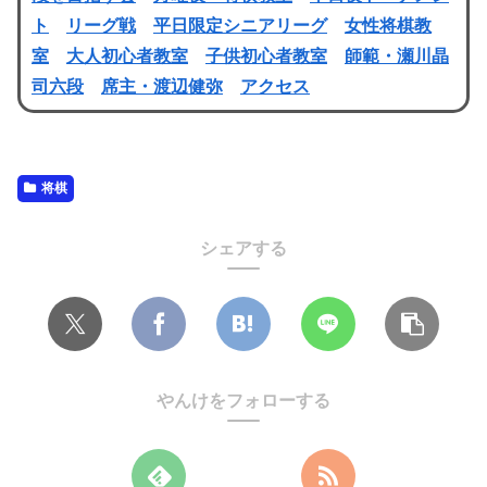
ト
リーグ戦
平日限定シニアリーグ
女性将棋教
室
大人初心者教室
子供初心者教室
師範・瀬川晶
司六段
席主・渡辺健弥
アクセス
将棋
シェアする
やんけをフォローする