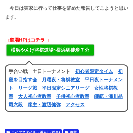
今日は実家に行って仕事を辞めた報告してこようと思い
ます。
↓↓道場HPはコチラ↓↓
横浜やんけ将棋道場~横浜駅徒歩７分
手合い戦 土日トーナメント
初心者限定タイム
初
段を目指す会
月曜夜・将棋教室
平日夜トーナメン
ト
リーグ戦
平日限定シニアリーグ
女性将棋教
室
大人初心者教室
子供初心者教室
師範・瀬川晶
司六段
席主・渡辺健弥
アクセス
ライフスタイル・暮らし(総合)
将棋