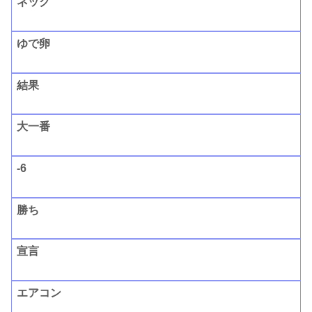
ネック
ゆで卵
結果
大一番
-6
勝ち
宣言
エアコン