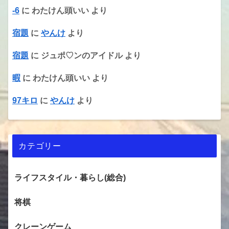
-6
に
わたけん頭いい
より
宿題
に
やんけ
より
宿題
に
ジュポ♡ンのアイドル
より
暇
に
わたけん頭いい
より
97キロ
に
やんけ
より
カテゴリー
ライフスタイル・暮らし(総合)
将棋
クレーンゲーム