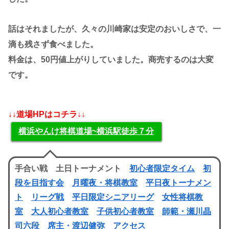
話はそれましたが、久々の川崎家は安定のおいしさで、一
滴も残さず食べました。
料金は、50円値上がりしていました。商売するのは大変
です。
↓↓道場HPはコチラ↓↓
横浜やんけ将棋道場~横浜駅徒歩７分
手合い戦 土日トーナメント
初心者限定タイム
初
段を目指す会
月曜夜・将棋教室
平日夜トーナメン
ト
リーグ戦
平日限定シニアリーグ
女性将棋教
室
大人初心者教室
子供初心者教室
師範・瀬川晶
司六段
席主・渡辺健弥
アクセス