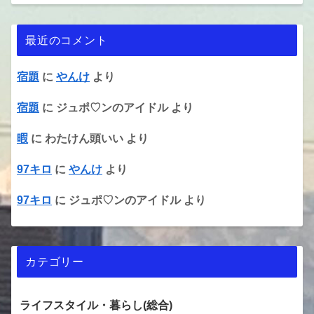
最近のコメント
宿題
に
やんけ
より
宿題
に
ジュポ♡ンのアイドル
より
暇
に
わたけん頭いい
より
97キロ
に
やんけ
より
97キロ
に
ジュポ♡ンのアイドル
より
カテゴリー
ライフスタイル・暮らし(総合)