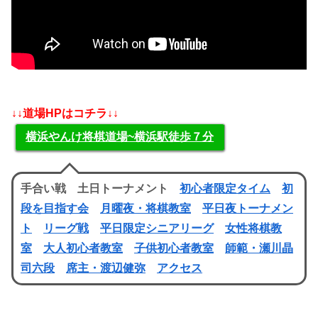
↓↓道場HPはコチラ↓↓
横浜やんけ将棋道場~横浜駅徒歩７分
手合い戦 土日トーナメント
初心者限定タイム
初
段を目指す会
月曜夜・将棋教室
平日夜トーナメン
ト
リーグ戦
平日限定シニアリーグ
女性将棋教
室
大人初心者教室
子供初心者教室
師範・瀬川晶
司六段
席主・渡辺健弥
アクセス