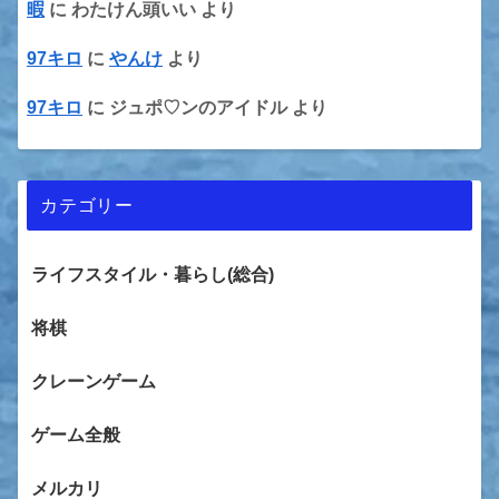
暇
に
わたけん頭いい
より
97キロ
に
やんけ
より
97キロ
に
ジュポ♡ンのアイドル
より
カテゴリー
ライフスタイル・暮らし(総合)
将棋
クレーンゲーム
ゲーム全般
メルカリ