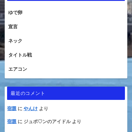
ゆで卵
宣言
ネック
タイトル戦
エアコン
最近のコメント
宿題
に
やんけ
より
宿題
に
ジュポ♡ンのアイドル
より