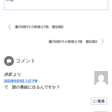
瀬川6段VS小林裕士7段 順位戦2
瀬川6段VS小林裕士7段 順位戦3
コメント
赤坂
より:
2022年9月9日 7:27 PM
で 誰の番組に出るんですか？
返信