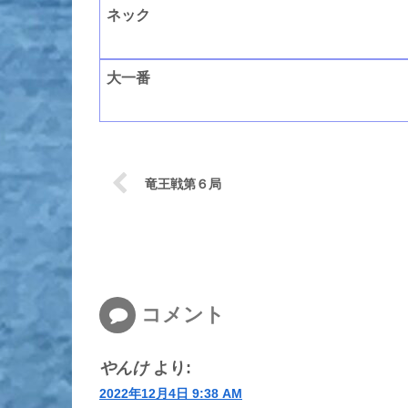
ネック
大一番
竜王戦第６局
コメント
やんけ
より:
2022年12月4日 9:38 AM