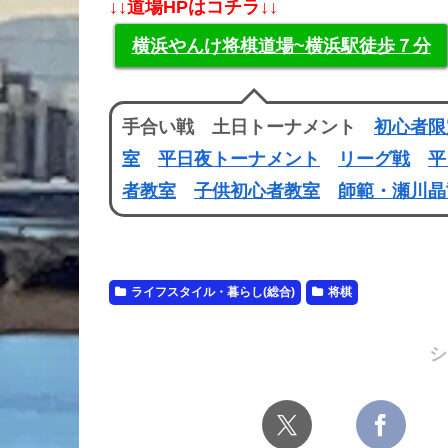
↓↓道場HPはコチラ↓↓
横浜やんけ将棋道場~横浜駅徒歩７分
手合い戦 土日トーナメント
初心者限
室
平日夜トーナメント
リーグ戦
平
者教室
子供初心者教室
師範・瀬川晶
ライフスタイル・暮らし(総合)
将棋
シ