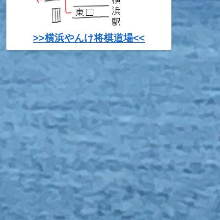
>>横浜やんけ将棋道場<<