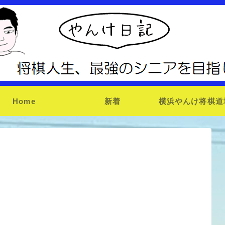
Home
新着
横浜やんけ将棋道