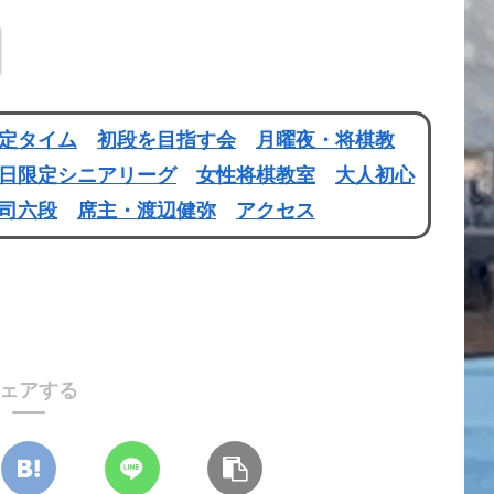
定タイム
初段を目指す会
月曜夜・将棋教
日限定シニアリーグ
女性将棋教室
大人初心
司六段
席主・渡辺健弥
アクセス
ェアする