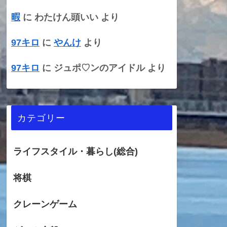
暇
に
わたけん頭いい
より
97キロ
に
やんけ
より
97キロ
に
ジュポ♡ンのアイドル
より
カテゴリー
ライフスタイル・暮らし(総合)
将棋
クレーンゲーム