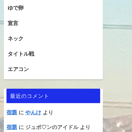
ゆで卵
宣言
ネック
タイトル戦
エアコン
最近のコメント
宿題
に
やんけ
より
宿題
に
ジュポ♡ンのアイドル
より