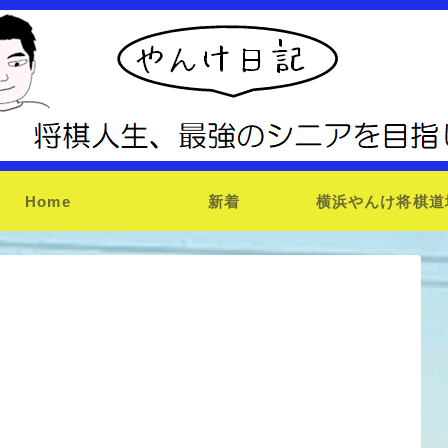
Home
新着
横浜やんけ将棋道