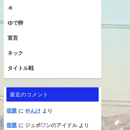
-6
ゆで卵
宣言
ネック
タイトル戦
最近のコメント
宿題
に
やんけ
より
宿題
に
ジュポ♡ンのアイドル
より