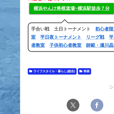
横浜やんけ将棋道場~横浜駅徒歩７分
手合い戦 土日トーナメント
初心者限
室
平日夜トーナメント
リーグ戦
平
者教室
子供初心者教室
師範・瀬川晶
ライフスタイル・暮らし(総合)
将棋
シ