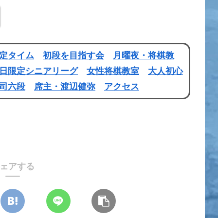
定タイム
初段を目指す会
月曜夜・将棋教
日限定シニアリーグ
女性将棋教室
大人初心
司六段
席主・渡辺健弥
アクセス
ェアする