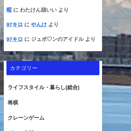
暇
に
わたけん頭いい
より
97キロ
に
やんけ
より
97キロ
に
ジュポ♡ンのアイドル
より
カテゴリー
ライフスタイル・暮らし(総合)
将棋
クレーンゲーム