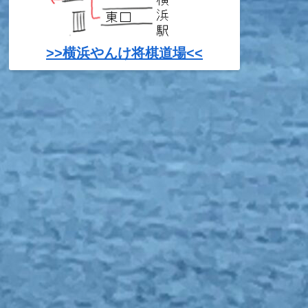
>>横浜やんけ将棋道場<<