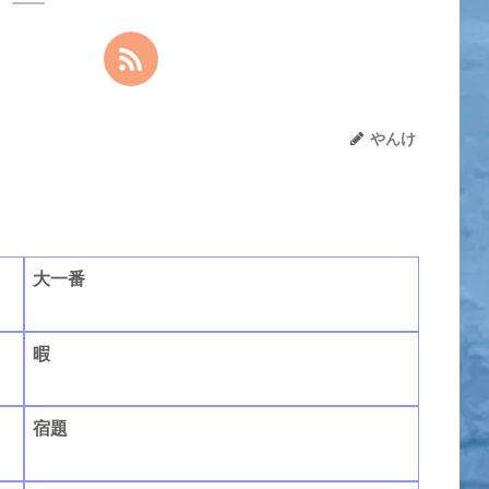
やんけ
大一番
暇
宿題