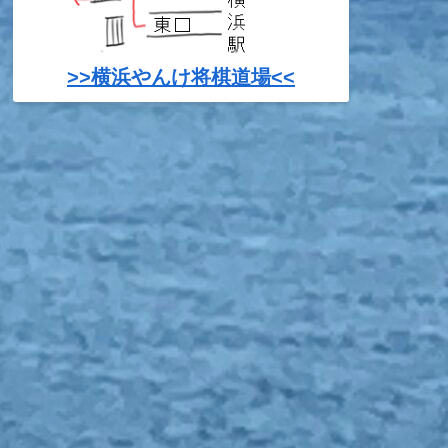
>>横浜やんけ将棋道場<<