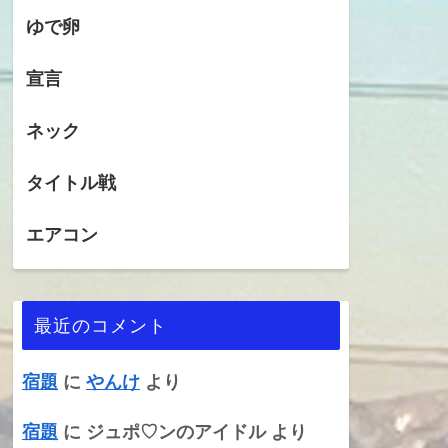
ゆで卵
宣言
ネック
タイトル戦
エアコン
最近のコメント
宿題
に
やんけ
より
宿題
に
ジュポ♡ンのアイドル
より