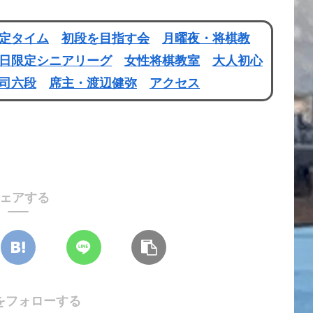
定タイム
初段を目指す会
月曜夜・将棋教
日限定シニアリーグ
女性将棋教室
大人初心
司六段
席主・渡辺健弥
アクセス
ェアする
をフォローする