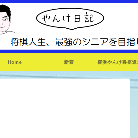
Home
新着
横浜やんけ将棋道