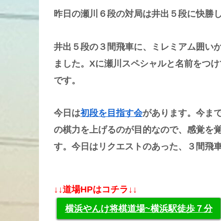
昨日の瀬川６段の対局は井出５段に快勝
井出５段の３間飛車に、ミレミアム囲い
ました。Xに瀬川スペシャルと名前をつけ
です。
今日は
初段を目指す会
があります。今ま
の棋力を上げるのが目的なので、感覚を
す。今日はリクエストのあった、３間飛
↓↓道場HPはコチラ↓↓
横浜やんけ将棋道場~横浜駅徒歩７分