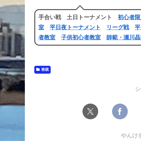
手合い戦 土日トーナメント
初心者限
室
平日夜トーナメント
リーグ戦
平
者教室
子供初心者教室
師範・瀬川晶
将棋
シ
やんけ