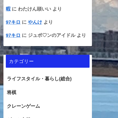
暇
に
わたけん頭いい
より
97キロ
に
やんけ
より
97キロ
に
ジュポ♡ンのアイドル
より
カテゴリー
ライフスタイル・暮らし(総合)
将棋
クレーンゲーム