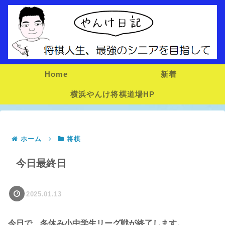
Home
新着
横浜やんけ将棋道場HP
ホーム
将棋
今日最終日
2025.01.13
今日で、冬休み小中学生リーグ戦が終了します。