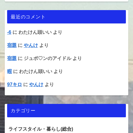
最近のコメント
-6
に
わたけん頭いい
より
宿題
に
やんけ
より
宿題
に
ジュポ♡ンのアイドル
より
暇
に
わたけん頭いい
より
97キロ
に
やんけ
より
カテゴリー
ライフスタイル・暮らし(総合)