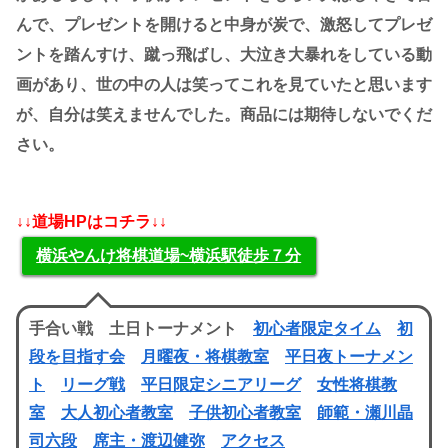
んで、プレゼントを開けると中身が炭で、激怒してプレゼ
ントを踏んすけ、蹴っ飛ばし、大泣き大暴れをしている動
画があり、世の中の人は笑ってこれを見ていたと思います
が、自分は笑えませんでした。商品には期待しないでくだ
さい。
↓↓道場HPはコチラ↓↓
横浜やんけ将棋道場~横浜駅徒歩７分
手合い戦 土日トーナメント
初心者限定タイム
初
段を目指す会
月曜夜・将棋教室
平日夜トーナメン
ト
リーグ戦
平日限定シニアリーグ
女性将棋教
室
大人初心者教室
子供初心者教室
師範・瀬川晶
司六段
席主・渡辺健弥
アクセス