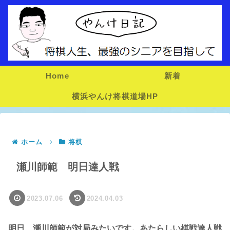
Home
新着
横浜やんけ将棋道場HP
ホーム
将棋
瀬川師範 明日達人戦
2023.07.06
2024.04.03
明日、瀬川師範が対局みたいです。あたらしい棋戦達人戦