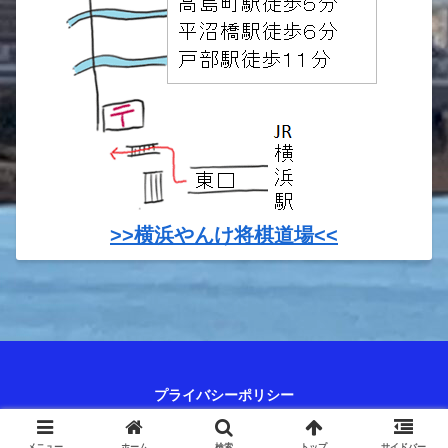
>>横浜やんけ将棋道場<<
プライバシーポリシー
© 2023 やんけ日記～将棋人生、最強のシニアを目指して.
メニュー
ホーム
検索
トップ
サイドバー