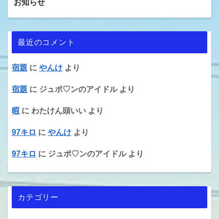
お知らせ
最近のコメント
宿題
に
やんけ
より
宿題
に
ジュポ♡ンのアイドル
より
暇
に
わたけん頭いい
より
97キロ
に
やんけ
より
97キロ
に
ジュポ♡ンのアイドル
より
カテゴリー