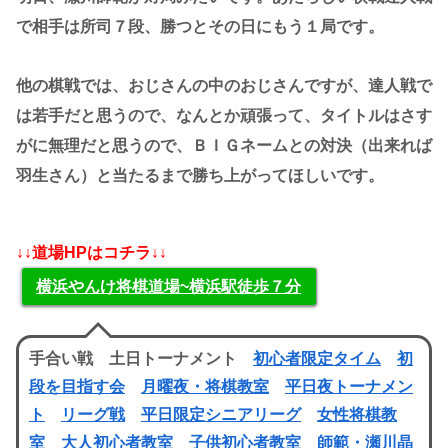
で相手は所司７段、勝つとその日にもう１局です。
他の棋戦では、おじさんの中のおじさんですが、達人戦で
は若手だと思うので、なんとか頑張って、タイトルはさす
がに無理だと思うので、ＢＩＧネームとの対決（出来れば
羽生さん）と当たるまで勝ち上がってほしいです。
↓↓道場HPはコチラ↓↓
横浜やんけ将棋道場~横浜駅徒歩７分
手合い戦 土日トーナメント
初心者限定タイム
初
段を目指す会
月曜夜・将棋教室
平日夜トーナメン
ト
リーグ戦
平日限定シニアリーグ
女性将棋教
室
大人初心者教室
子供初心者教室
師範・瀬川晶