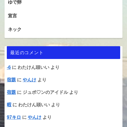
ゆで卵
宣言
ネック
最近のコメント
-6
に
わたけん頭いい
より
宿題
に
やんけ
より
宿題
に
ジュポ♡ンのアイドル
より
暇
に
わたけん頭いい
より
97キロ
に
やんけ
より