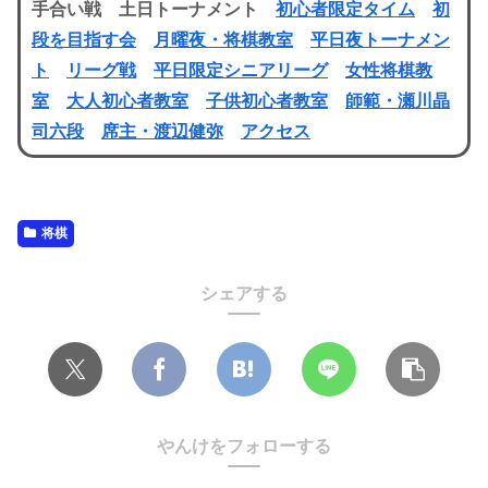
手合い戦 土日トーナメント
初心者限定タイム
初
段を目指す会
月曜夜・将棋教室
平日夜トーナメン
ト
リーグ戦
平日限定シニアリーグ
女性将棋教
室
大人初心者教室
子供初心者教室
師範・瀬川晶
司六段
席主・渡辺健弥
アクセス
将棋
シェアする
やんけをフォローする