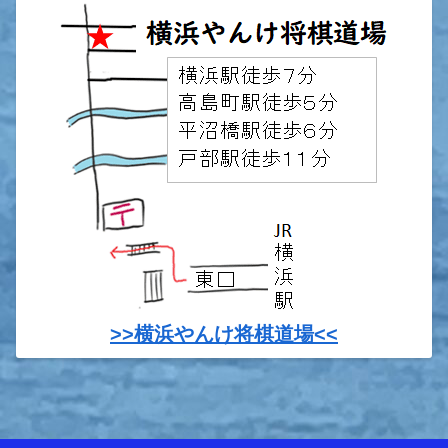
>>横浜やんけ将棋道場<<