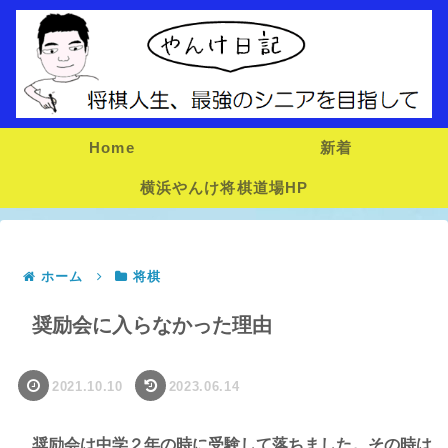
Home
新着
横浜やんけ将棋道場HP
ホーム
将棋
奨励会に入らなかった理由
2021.10.10
2023.06.14
奨励会は中学２年の時に受験して落ちました。その時は