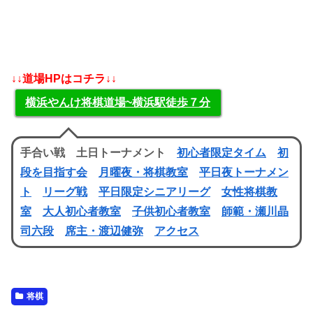
↓↓道場HPはコチラ↓↓
横浜やんけ将棋道場~横浜駅徒歩７分
手合い戦 土日トーナメント
初心者限定タイム
初
段を目指す会
月曜夜・将棋教室
平日夜トーナメン
ト
リーグ戦
平日限定シニアリーグ
女性将棋教
室
大人初心者教室
子供初心者教室
師範・瀬川晶
司六段
席主・渡辺健弥
アクセス
将棋