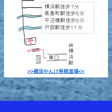
>>横浜やんけ将棋道場<<