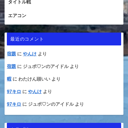
タイトル戦
エアコン
最近のコメント
宿題
に
やんけ
より
宿題
に
ジュポ♡ンのアイドル
より
暇
に
わたけん頭いい
より
97キロ
に
やんけ
より
97キロ
に
ジュポ♡ンのアイドル
より