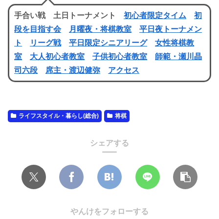
手合い戦 土日トーナメント
初心者限定タイム
初
段を目指す会
月曜夜・将棋教室
平日夜トーナメン
ト
リーグ戦
平日限定シニアリーグ
女性将棋教
室
大人初心者教室
子供初心者教室
師範・瀬川晶
司六段
席主・渡辺健弥
アクセス
ライフスタイル・暮らし(総合)
将棋
シェアする
やんけをフォローする