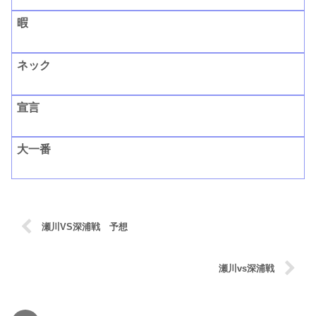
暇
ネック
宣言
大一番
瀬川VS深浦戦 予想
瀬川vs深浦戦