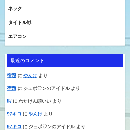
ネック
タイトル戦
エアコン
最近のコメント
宿題
に
やんけ
より
宿題
に
ジュポ♡ンのアイドル
より
暇
に
わたけん頭いい
より
97キロ
に
やんけ
より
97キロ
に
ジュポ♡ンのアイドル
より