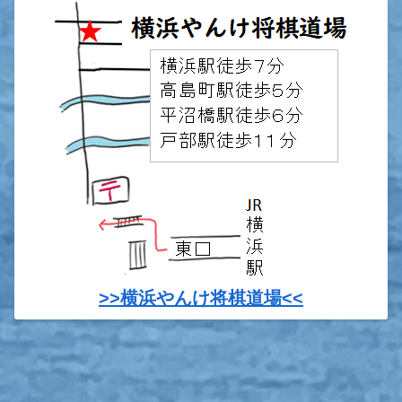
>>横浜やんけ将棋道場<<