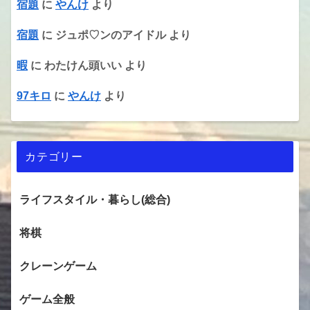
宿題
に
やんけ
より
宿題
に
ジュポ♡ンのアイドル
より
暇
に
わたけん頭いい
より
97キロ
に
やんけ
より
カテゴリー
ライフスタイル・暮らし(総合)
将棋
クレーンゲーム
ゲーム全般