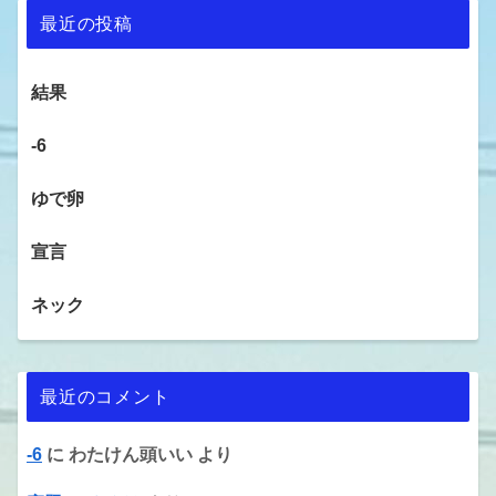
最近の投稿
結果
-6
ゆで卵
宣言
ネック
最近のコメント
-6
に
わたけん頭いい
より