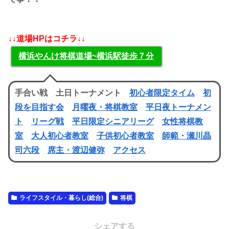
↓↓道場HPはコチラ↓↓
横浜やんけ将棋道場~横浜駅徒歩７分
手合い戦 土日トーナメント
初心者限定タイム
初
段を目指す会
月曜夜・将棋教室
平日夜トーナメン
ト
リーグ戦
平日限定シニアリーグ
女性将棋教
室
大人初心者教室
子供初心者教室
師範・瀬川晶
司六段
席主・渡辺健弥
アクセス
ライフスタイル・暮らし(総合)
将棋
シェアする