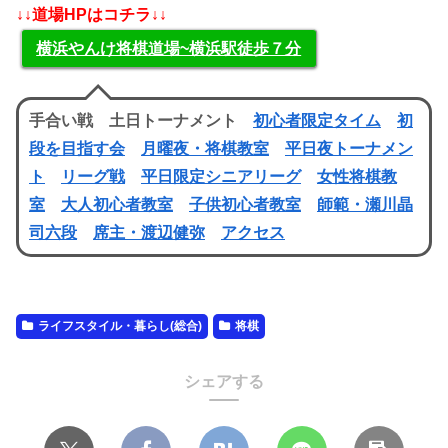
↓↓道場HPはコチラ↓↓
横浜やんけ将棋道場~横浜駅徒歩７分
手合い戦 土日トーナメント
初心者限定タイム
初
段を目指す会
月曜夜・将棋教室
平日夜トーナメン
ト
リーグ戦
平日限定シニアリーグ
女性将棋教
室
大人初心者教室
子供初心者教室
師範・瀬川晶
司六段
席主・渡辺健弥
アクセス
ライフスタイル・暮らし(総合)
将棋
シェアする