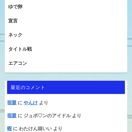
ゆで卵
宣言
ネック
タイトル戦
エアコン
最近のコメント
宿題
に
やんけ
より
宿題
に
ジュポ♡ンのアイドル
より
暇
に
わたけん頭いい
より