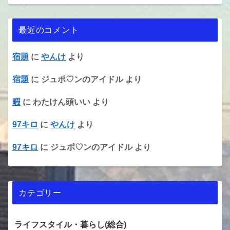
最近のコメント
宿題
に
やんけ
より
宿題
に
ジュポ♡ンのアイドル
より
暇
に
わたけん頭いい
より
97キロ
に
やんけ
より
97キロ
に
ジュポ♡ンのアイドル
より
カテゴリー
ライフスタイル・暮らし(総合)