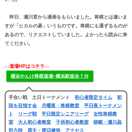
昨日、瀬川君から漫画をもらいました。将棋とは違いま
すが「ヒカルの碁」いうものです。将棋にも通ずるものが
あるので、リクエストしていました。よかったら読みに来
てください。
↓↓道場HPはコチラ↓↓
横浜やんけ将棋道場~横浜駅徒歩７分
手合い戦 土日トーナメント
初心者限定タイム
初
段を目指す会
月曜夜・将棋教室
平日夜トーナメン
ト
リーグ戦
平日限定シニアリーグ
女性将棋教
室
大人初心者教室
子供初心者教室
師範・瀬川晶
司六段
席主・渡辺健弥
アクセス