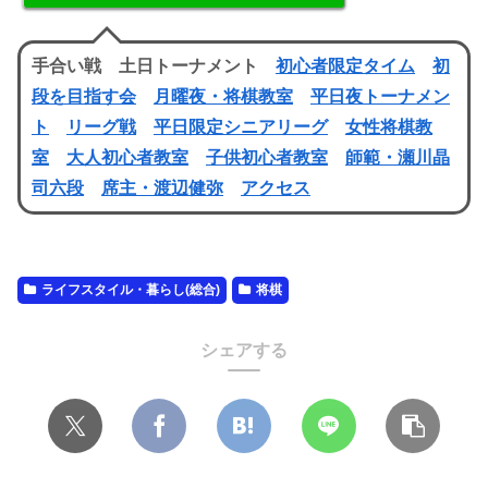
手合い戦 土日トーナメント
初心者限定タイム
初
段を目指す会
月曜夜・将棋教室
平日夜トーナメン
ト
リーグ戦
平日限定シニアリーグ
女性将棋教
室
大人初心者教室
子供初心者教室
師範・瀬川晶
司六段
席主・渡辺健弥
アクセス
ライフスタイル・暮らし(総合)
将棋
シェアする