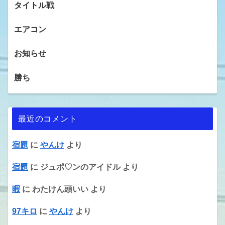
タイトル戦
エアコン
お知らせ
勝ち
最近のコメント
宿題
に
やんけ
より
宿題
に
ジュポ♡ンのアイドル
より
暇
に
わたけん頭いい
より
97キロ
に
やんけ
より