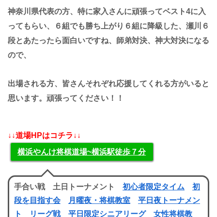
神奈川県代表の方、特に家入さんに頑張ってベスト4に入
ってもらい、６組でも勝ち上がり６組に降級した、瀬川６
段とあたったら面白いですね、師弟対決、神大対決になる
ので、
出場される方、皆さんそれぞれ応援してくれる方がいると
思います。頑張ってください！！
↓↓道場HPはコチラ↓↓
横浜やんけ将棋道場~横浜駅徒歩７分
手合い戦 土日トーナメント
初心者限定タイム
初
段を目指す会
月曜夜・将棋教室
平日夜トーナメン
ト
リーグ戦
平日限定シニアリーグ
女性将棋教