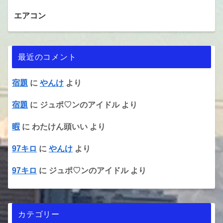
エアコン
最近のコメント
宿題
に
やんけ
より
宿題
に
ジュポ♡ンのアイドル
より
暇
に
わたけん頭いい
より
97キロ
に
やんけ
より
97キロ
に
ジュポ♡ンのアイドル
より
カテゴリー