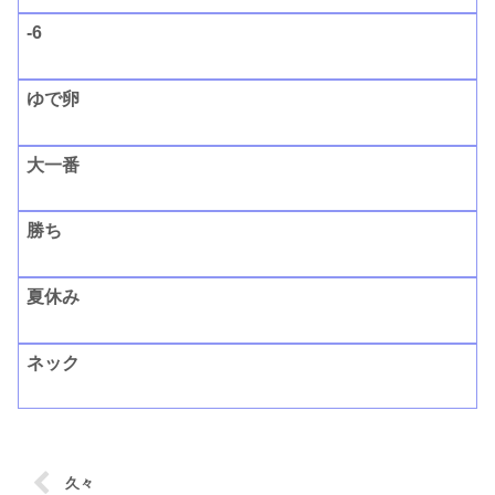
-6
ゆで卵
大一番
勝ち
夏休み
ネック
久々