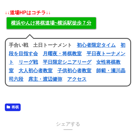
↓↓道場HPはコチラ↓↓
横浜やんけ将棋道場~横浜駅徒歩７分
手合い戦 土日トーナメント
初心者限定タイム
初
段を目指す会
月曜夜・将棋教室
平日夜トーナメン
ト
リーグ戦
平日限定シニアリーグ
女性将棋教
室
大人初心者教室
子供初心者教室
師範・瀬川晶
司六段
席主・渡辺健弥
アクセス
将棋
シェアする