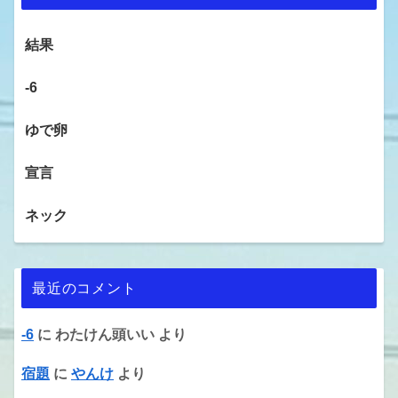
結果
-6
ゆで卵
宣言
ネック
最近のコメント
-6
に
わたけん頭いい
より
宿題
に
やんけ
より