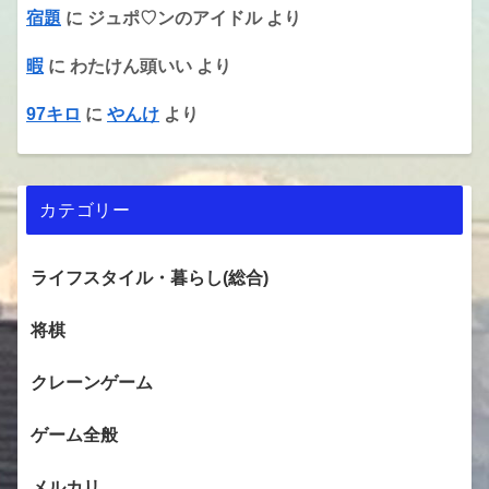
宿題
に
ジュポ♡ンのアイドル
より
暇
に
わたけん頭いい
より
97キロ
に
やんけ
より
カテゴリー
ライフスタイル・暮らし(総合)
将棋
クレーンゲーム
ゲーム全般
メルカリ