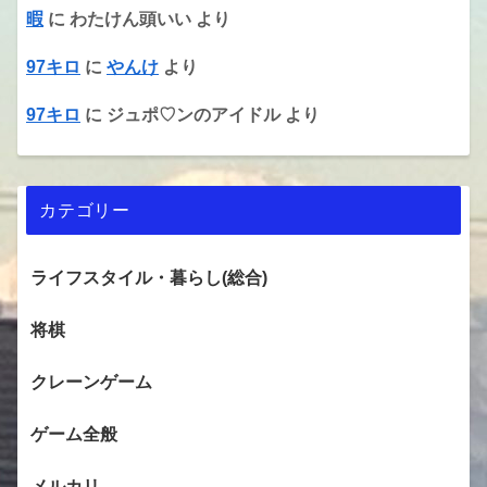
暇
に
わたけん頭いい
より
97キロ
に
やんけ
より
97キロ
に
ジュポ♡ンのアイドル
より
カテゴリー
ライフスタイル・暮らし(総合)
将棋
クレーンゲーム
ゲーム全般
メルカリ