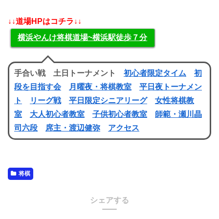
↓↓道場HPはコチラ↓↓
横浜やんけ将棋道場~横浜駅徒歩７分
手合い戦 土日トーナメント
初心者限定タイム
初
段を目指す会
月曜夜・将棋教室
平日夜トーナメン
ト
リーグ戦
平日限定シニアリーグ
女性将棋教
室
大人初心者教室
子供初心者教室
師範・瀬川晶
司六段
席主・渡辺健弥
アクセス
将棋
シェアする