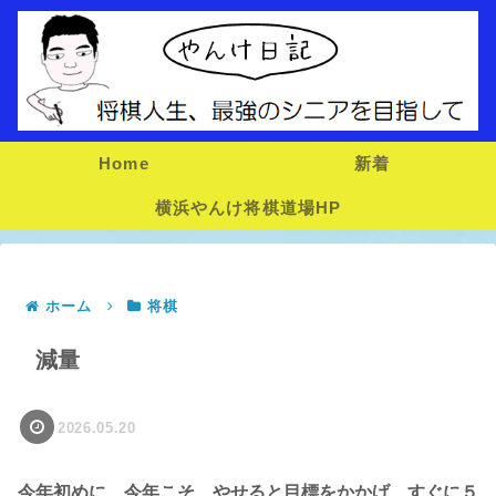
Home
新着
横浜やんけ将棋道場HP
ホーム
将棋
減量
2026.05.20
今年初めに、今年こそ、やせると目標をかかげ、すぐに５