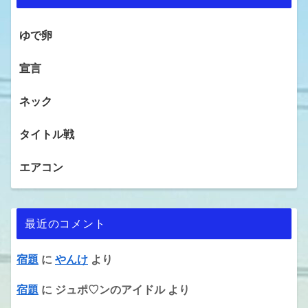
ゆで卵
宣言
ネック
タイトル戦
エアコン
最近のコメント
宿題
に
やんけ
より
宿題
に
ジュポ♡ンのアイドル
より