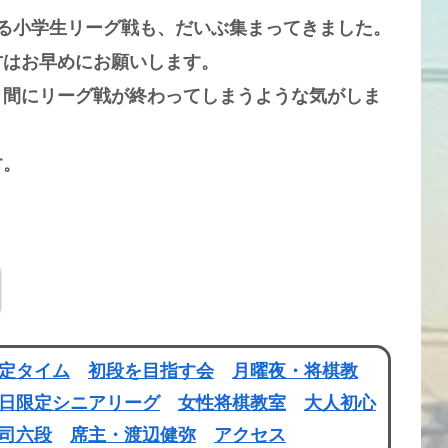
る小学生リーグ戦も、だいぶ集まってきました。
はお早めにお願いします。
間にリーグ戦が終わってしまうような気がしま
す。
定タイム
初段を目指す会
月曜夜・将棋教
日限定シニアリーグ
女性将棋教室
大人初心
司六段
席主・渡辺健弥
アクセス