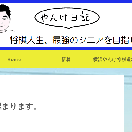
Home
新着
横浜やんけ将棋道
埋まります。