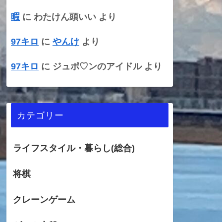
暇
に
わたけん頭いい
より
97キロ
に
やんけ
より
97キロ
に
ジュポ♡ンのアイドル
より
カテゴリー
ライフスタイル・暮らし(総合)
将棋
クレーンゲーム