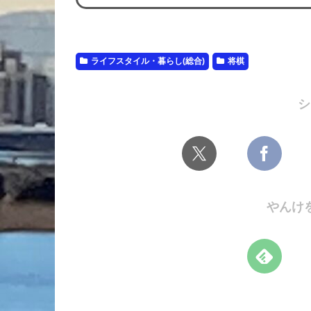
ライフスタイル・暮らし(総合)
将棋
シ
やんけ