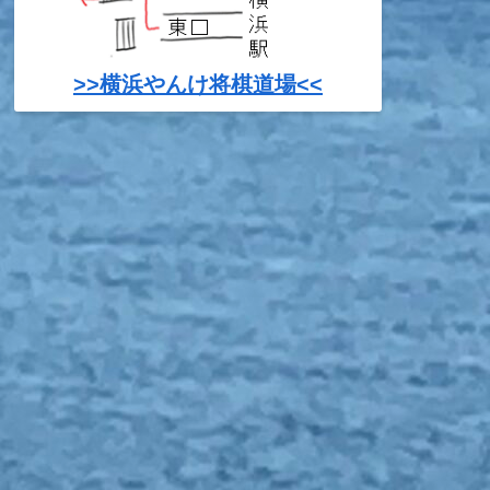
>>横浜やんけ将棋道場<<