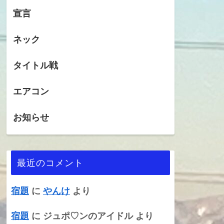
宣言
ネック
タイトル戦
エアコン
お知らせ
最近のコメント
宿題
に
やんけ
より
宿題
に
ジュポ♡ンのアイドル
より